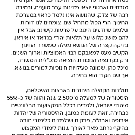
כמה אחורה? עד לספסל הלימודים. אנשי אקדמיה
מזרחיים וארגוני יוצאי מדינות ערב טוענים, ובמידה
רבה של צדק, שהנושא אינו נלמד כראוי במערכת
החינוך. הרי הכול מתחיל שם. צומחים לנו דורות
שלמים שיודעים היטב על פרעות קישינב אבל אין
להם מושג קלוש על תלאות יהודי בגדאד או איראן.
בדיקה קצרה של הנושא מעלה שמשרד החינוך
הקשיב מעט למאבקם רבוי האמוציות וארוך השנים,
ורק בקדנציה הנוכחית הוציאה מנכ"לית המשרד,
מיכל כהן, שמונה פעילויות חינוכיות למורים בנושא,
אך שם הקוד הוא בחירה.
תולדות הקהילה היהודית בארצות האיסלאם,
היסטוריה של למעלה מ 2,500 שנה והווה של כ-55%
מיהודי ישראל, נלמדים בכלל המקצועות הרלוונטיים
כבחירה. זאת לעומת כמובן, ההיסטוריה של יהדות
אירופה וארה"ב, פרקים שנלמדים כלימודי חובה
בהיקף נרחב מאד לאורך שנות לימודי המקצוע