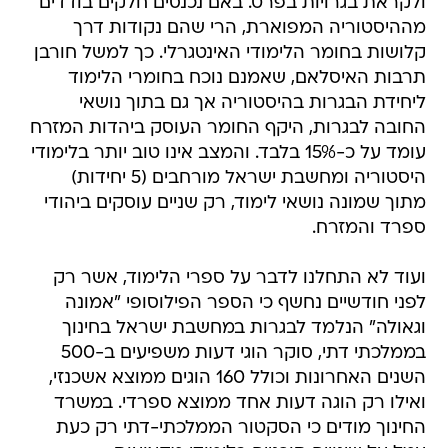
ולקראת בגרויות בפרט. באם נכנסים חלקים בודדים
מההיסטוריה המפוארת, הרי שהם נקודות דרך
קלושות בחומר הלימודי האינטגרלי. כך למשל חורבן
תרבות האיסלאם, שאמנם נוכח בחומרי הלימוד
ליחידת הבגרות בהיסטוריה אך גם בתוך נושאי
החובה לבגרות, היקף החומר העוסק ביהדות המזרח
עומד על כ-15% בלבד. והמצב אינו טוב יותר בלימודי
היסטוריה ומחשבת ישראל מורחבים (5 יחידות) 
מתוך שמונה נושאי לימוד, רק שניים עוסקים ביהודי
ספרד והמזרח.
ועוד לא התחלנו לדבר על ספרי הלימוד, אשר רק
לפני חודשיים נחשף כי הספר הפילוסופי "אמונה
וגאולה" הנלמד לבגרות במחשבת ישראל בחינוך
בממלכתי דתי, סוקר הוגי דעות משפיעים ב-500
השנים האחרונות וכולל 160 הוגים ממוצא אשכנזי,
ואילו רק הוגה דעות אחד ממוצא ספרדי. במשרד
החינוך מודים כי הסקטור הממלכתי-דתי רק כעת