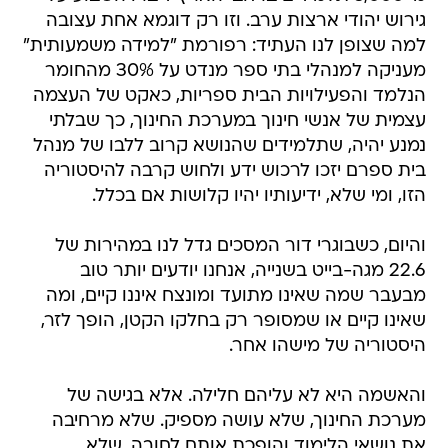
גירוש יהודי ארצות ערב. וזו רק דוגמא אחת עצובה
למה שצופן לנו העתיד: רפורמת "למידה משמעותית"
מעניקה למנהלי בתי ספר מנדט על 30% מהחומר
הנלמד והפעילויות הבית ספריות, כאקט של העצמה
עצמית של אנשי חינוך במערכת החינוך, כך שבלתי
נמנע יהיה, שתלמידים שהנושא קרוב ללבו של מנהל
בית ספרם יזכו לרכוש ידע ולחוש קרבה להיסטוריה
הזו, ומי שלא, ידיעותיו יהיו קלושות אם בכלל.
והיום, כשבוגרי דור המסכים גדל לנו במהירות של
22.6 מגה-בייט בשנייה, אנחנו יודעים יותר טוב
מבעבר שמה שאינו מתועד ומונצח איננו קיים, ומה
שאינו קיים או שמסופר רק בחלקו הקטן, הופך לזר,
היסטוריה של מישהו אחר.
והאשמה היא לא עליהם חלילה. אלא בגישה של
מערכת החינוך, שלא עושה מספיק. שלא מרחיבה
את נושאי הלימוד והופכת אותם לחובה, שלא