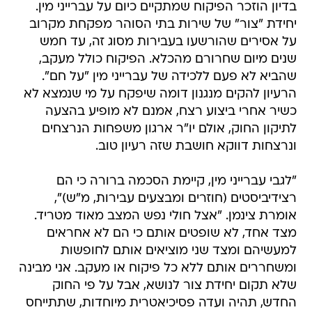
בדיון הוזכר הפיקוח שמתקיים כיום על עברייני מין.
יחידת "צור" של שירות בתי הסוהר מפקחת מקרוב
על אסירים שהורשעו בעבירות מסוג זה, עד חמש
שנים מיום שחרורם מהכלא. הפיקוח כולל מעקב,
שהביא לא פעם ללכידה של עברייני מין "על חם".
הרעיון להקים מנגנון דומה שיפקח על מי שנמצא לא
כשיר אחרי ביצוע רצח, אמנם לא מופיע בהצעה
לתיקון החוק, אולם יו"ר ארגון משפחות הנרצחים
ונרצחות דווקא חושבת שזה רעיון טוב.
"לגבי עברייני מין, קיימת הסכמה ברורה כי הם
רצידיביסטים (חוזרים ומבצעים עבירות, מ"ש)",
אומרת צינמן. "אצל חולי נפש המצב מאוד מטריד.
מצד אחד, לא שופטים אותם כי הם לא אחראים
למעשיהם ומצד שני מוציאים אותם לחופשות
ומשחררים אותם ללא כל פיקוח או מעקב. אני מבינה
שלא תקום יחידת צור לנושא, אבל על פי החוק
החדש, תהיה ועדה פסיכיאטרית מיוחדות, שתתייחס