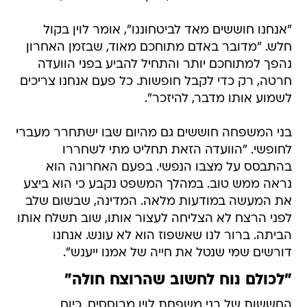
"אנחנו חוששים מאד לביטחוננו", אומר לוין בקול
חלש. "מדובר באדם מתוחכם מאוד, שבזמן האחרון
נהפך למתוחכם יותר והתחיל להביע בפני הוועדה
חרטה, רק כדי לקבל חופשות. כל פעם אנחנו צריכים
לשמוע אותו מדבר, להיזכר".
בני המשפחה חוששים גם מהיום שבו ישתחרר מעברי
לחופשי. "הוועדה הזאת תחליט מתי לשחררו
בהתבסס על מצבו הנפשי. בפעם האחרונה הוא
נראה ממש טוב. במהלך המשפט נקבע כי הוא ביצע
את המעשה במודעות מלאה. המדינה, שבשום שלב
לפני הרצח לא הצליחה לעצור אותו, שוב תשלח אותו
הביתה. ברור לנו שאשפוז הוא לא עונש. אנחנו
דורשים שמי שנטל את חייה של אמנו ייענש".
"לכולם נוח לחשוב שהרוצח חולה"
החששות של בני משפחת לוין מבוססים. כיום