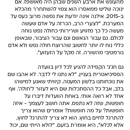
מהעונש את ארבע השנים שבהן היה מאושפז. אם
ינוכה שליש ממאסרו הוא צפוי להשתחרר מהכלא
ב-2015. אילנה אינה יודעת את נפשה מרוב כעס על
המערכת. "לצערי הרב, הכרזה על אדם שעשה
מעשה כל כך מזוויע ושרירותי כחולה נפש נוחה
לכולם. גם עבור הנאשם וגם עבור הציבור, שבאופן
כללי נוח לו יותר לחשוב שהרוצח חולה נפש ולא אדם
נורמטיבי מהשורה. זה מקל על הזעזוע".
גם חג'ג' הקפידה להגיע לכל דיון בוועדה
הפסיכיאטרית בעניין. "לא נתנו לי לדבר. לא אהבו שם
את נוכחותנו בלשון המעטה. קיוויתי שאגע למישהו
בלב, אבל כל ההסתכלות שם היא לעזור ל'חולה'. אף
אחד לא רואה אותי. באחת הוועדות דיברו על
חופשות, שזה לא נתפס. אתה חושב לעצמך - איזה
חופשות? על מה חופשות? אומרים שהוא צריך
להתרגל לחיים בחוץ. הוא לא צריך להתרגל לחוץ,
אלא לכלא", היא אומרת בזעם. "לולא הייתי שם, יכול