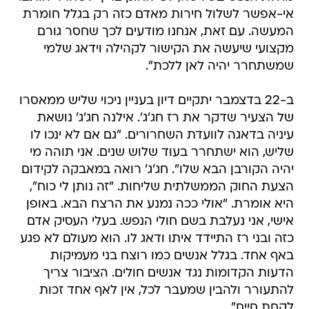
אי-אפשר לשלול חירות מאדם כזה רק בגלל חומרת
המעשה. עם זאת, אנחנו מודעים לכך שחסר גורם
מקצועי שיעשה את הקישור לקהילה וידאג שלמי
שמשתחרר יהיה לאן ללכת".
ב-22 בדצמבר יתקיים דיון בעניין ניכוי שליש ממאסרו
של הצעיר שדקר את רז חג'ג'. אילנה חג'ג' נושאת
עיניה בדאגה לוועדת השחרורים. "גם אם לא ינכו לו
שליש, הוא ישתחרר בעוד שלוש שנים. אני תוהה מי
יהיה הקורבן הבא שלו". חג'ג' רואה במאבקה לקידום
הצעת החוק הממשלתית שליחות. "זה נותן לי כוח",
היא אומרת. "אולי ככה נמנע את הרצח הבא. באופן
אישי, אני נעלבת בשם חולי הנפש. בעלי העסיק אדם
כזה ובני רז התיידד איתו ודאג לו. הוא מעולם לא פגע
באף אחד. בגלל אנשים כמו רוצח בני מעמיקות
הדעות הקדומות נגד אנשים חולים. הציבור צריך
להתעורר ולהבין שמעבר לכל, אין לאף אחד זכות
לקחת חיים".