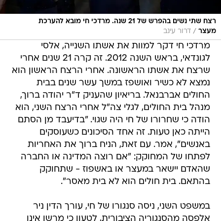
רצח שתי נשים בהפרש של 21 שנה. מרדכי חי מובא להערכת
/
מעצר
דרור עינב
מרדכי חי דקר למוות את אשתו השנייה, אלסי
לגונדאי, בראש השנה 2012. זה קרה 21 שנים אחרי
שרצח את אשתו הראשונה. אחרי הרצח הראשון הוא
נמצא לא כשיר ואושפז במשך עשר שנים בבית
החולים אברבנאל. בריאיון שהעניק ד"ר יהודה ברוך,
מנהל בית החולים, לגלי צה"ל אחרי הרצח השני, הוא
הודה כי שחרורו של חי היה שגוי. "בדיעבד מן הסתם
הייתה כאן טעות. זה אחד הסיכונים כשעוסקים
באנשים", אמר. עם זאת, הניח ברוך את האחריות
לפתחו של המחוקק: "אם רוצה המדינה או החברה
שהאדם יישאר במעצר או באשפוז - שתחוקק
בהתאם. בית חולים הוא לא בית מאסר".
במשפט השני, ניסה סנגורו של חי, עורך הדין ניר
אלפסה מהסנגוריה הציבורית, לטעון כי מרשו אינו