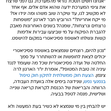
"אנחנו חשים תסכול נוראי מהמערכת. גם לפני שרצח
את ציפי המערכת ידעה שהוא אדם אלים. אף אחד
לא מקשיב לנו, עד שיקרה שוב משהו ומה יגידו אז?
מי ייקח אחריות?" הורוביץ חבר לארגון "משפחות
נרצחים ונרצחות", שמנהל בשנים האחרונות מאבק
להגברת הפיקוח על מי שביצעו עבירות אלימות
קשות ונשלחו לאשפוז פסיכיאטרי במקום להישפט.
"נכון להיום, רוצחים שנמצאים באשפוז פסיכיאטרי
יכולים לצאת לחופשות או להשתחרר על סמך
החלטה של ועדה פסיכיאטרית שכל מה שעומד לנגד
עיניה זה טובת המטופל", אומרת יו"ר הארגון לרה
צינמן.
הצעת חוק ממשלתית לתיקון חוק טיפול
בנפגעי נפש
, שנידונה בימים אלה בוועדת העבודה,
הרווחה והבריאות של הכנסת לקראת קריאה שנייה
ושלישית, מנסה לטפל בבעיה.
יש להבחין בין מי שנמצא לא כשיר בעת המעשה ולא