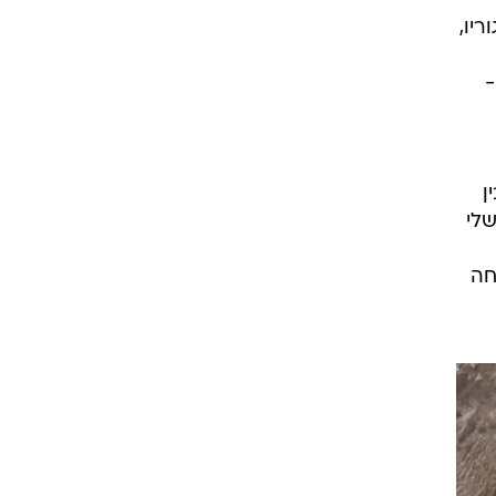
יו,
-
ן
שלי
חה