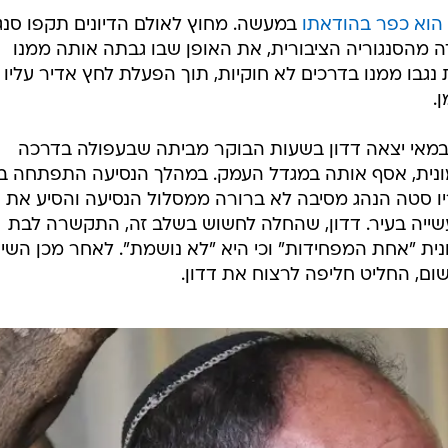
הוא כפר בהודאתו
במעשה. מחוץ לאולם הדיונים תקפו סנגור
דה מהסנגוריה הציבורית, את האופן שבו גבתה אותה ממנו
גבו ממנו בדרכים לא חוקיות, תוך הפעלת לחץ אדיר עליו 
.
 פי כתב האישום נגד חליפה, ב-2 במאי יצאה דדון בשעות הבוקר מביתה שבעפולה בדרכה
מונית, אסף אותה במגדל העמק. במהלך הנסיעה התפתחה בי
יו סטה הנהג מסיבה לא ברורה ממסלול הנסיעה והסיע את 
שייה בעיר. דדון, שהחלה לחשוש בשלב זה, התקשרה לבת
ית "אחת המפחידות" וכי היא "לא נושמת". לאחר מכן השי
ום, החליט חליפה לרצוח את דדון.