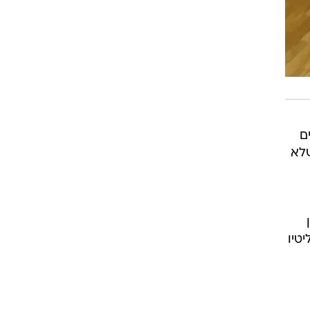
ם
שלא
טיו