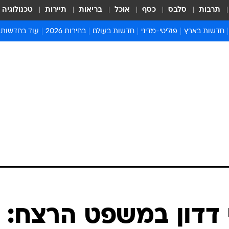
תרבות
סלבס
כסף
אוכל
בריאות
תיירות
טכנולוגיה
חדשות בארץ
פוליטי-מדיני
חדשות בעולם
בחירות 2026
עוד בחדשות
אירועים בארץ
פוליטיקה וממשל
המזרח התיכון
דעות ופרשנויו
חדשות פלילים ומשפט
יחסי חוץ
אירופה
סרי ושלזינגר
חינוך
אמריקה
פרויקטים מיוח
ישראלים בחו"ל
אסיה והפסיפיק
אסור לפספס
בריאות
אפריקה
מדע וסביבה
חברה ורווחה
הנחיות פיקוד 
ארכיון מדורים
זמני כניסת ש
לוח חופשות וח
לוח שנה
חדשות יהדות
 דדון במשפט הרצח:
חדשות המשפ