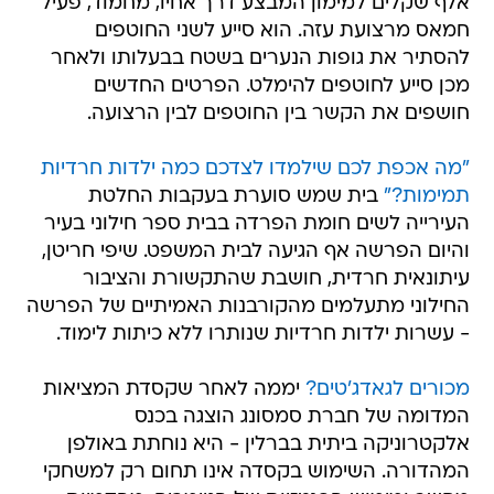
אלף שקלים למימון המבצע דרך אחיו, מחמוד, פעיל
חמאס מרצועת עזה. הוא סייע לשני החוטפים
להסתיר את גופות הנערים בשטח בבעלותו ולאחר
מכן סייע לחוטפים להימלט. הפרטים החדשים
חושפים את הקשר בין החוטפים לבין הרצועה.
"מה אכפת לכם שילמדו לצדכם כמה ילדות חרדיות
תמימות?"
בית שמש סוערת בעקבות החלטת
העירייה לשים חומת הפרדה בבית ספר חילוני בעיר
והיום הפרשה אף הגיעה לבית המשפט. שיפי חריטן,
עיתונאית חרדית, חושבת שהתקשורת והציבור
החילוני מתעלמים מהקורבנות האמיתיים של הפרשה
- עשרות ילדות חרדיות שנותרו ללא כיתות לימוד.
מכורים לגאדג'טים?
יממה לאחר שקסדת המציאות
המדומה של חברת סמסונג הוצגה בכנס
אלקטרוניקה ביתית בברלין - היא נוחתת באולפן
המהדורה. השימוש בקסדה אינו תחום רק למשחקי