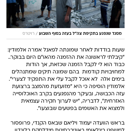
/
מסגד שנפגע בתקיפת צה"ל בעזה בסוף השבוע
רויטרס
שעות בודדות לאחר שמונתה לפאנל אמרה אלמודין:
"קיבלתי לראשונה את ההזמנה מהאו"ם היום בבוקר..
כבוד הוא לי לקבל הזמנה שכזאת, אך הודות
למחויבויות קודמות  בהם שמונה תיקים שמתנהלים
בימים אלה  לא אוכל לקבל עלי את התפקיד לצערי".
אלמודין הוסיפה כי היא "מזועזעת מהמצב ברצועת
עזה הכבושה, ובעיקר מהנפגעים בקרב האוכלוסייה
האזרחית", לדבריה, "יש לערוך חקירה עצמאית
ולמצוא את האשמים בפשעים שבוצעו".
בראש הוועדה יעמוד ויליאם שבאס הקנדי, פרופסור
למשפט בינלאומי באוניברסיטת מידלסקס בלונדון,