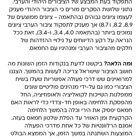
התפקוד בעת המבצע של הציבורים היהודי והערבי.
נתוני שלושת הסקרים מורים כי הציבור היהודי מעניק
לעצמו ציונים גבוהים (בהתאמה - ציונים ממוצעים של
8.9, 8.2, ו 8.7) אך מעניק לתפקוד ציבור הערבי ציונים
נמוכים ביותר (בהתאמה 4.0, 3.4, ו-3.4), זאת ככל
הנראה על רקע הדיווחים על גילויי ההזדהות של
חלקים מהציבור הערבי ומנהיגיו עם החמאס.
ומה הלאה?
ביקשנו לדעת בנקודות הזמן השונות מה
חושב הציבור שישראל צריכה לעשות בהמשך. הצגנו
למרואיינים שש דרכי פעולה אפשריות שעלו בשיח
הציבורי כמו גם על-ידי מנהיגים פוליטיים שונים
ממפלגות השייכות לקואליציה ולאופוזיציה, החל
מהפסקת הלחימה באופן חד-צדדי כדי לראות האם
חמאס יפסיק את הירי וכלה בהמשך הלחימה
הקרקעית ומן האוויר עד הפלת שלטון חמאס בעזה.
אמנם הרלוונטיות של כל אחת מדרכי הפעולה
המוצעות השתנתה במשך הזמן, אך הממצא הבולט