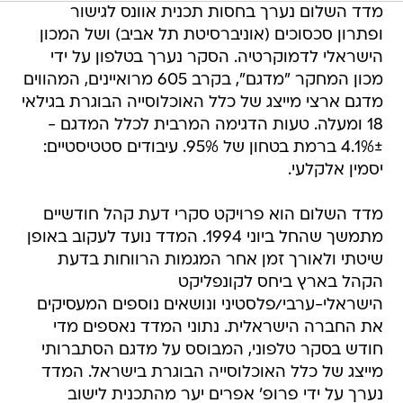
מדד השלום נערך בחסות תכנית אוונס לגישור
ופתרון סכסוכים (אוניברסיטת תל אביב) ושל המכון
הישראלי לדמוקרטיה. הסקר נערך בטלפון על ידי
מכון המחקר "מדגם", בקרב 605 מרואיינים, המהווים
מדגם ארצי מייצג של כלל האוכלוסייה הבוגרת בגילאי
18 ומעלה. טעות הדגימה המרבית לכלל המדגם -
4.1%± ברמת בטחון של 95%. עיבודים סטטיסטיים:
יסמין אלקלעי.
מדד השלום הוא פרויקט סקרי דעת קהל חודשיים
מתמשך שהחל ביוני 1994. המדד נועד לעקוב באופן
שיטתי ולאורך זמן אחר המגמות הרווחות בדעת
הקהל בארץ ביחס לקונפליקט
הישראלי-ערבי/פלסטיני ונושאים נוספים המעסיקים
את החברה הישראלית. נתוני המדד נאספים מדי
חודש בסקר טלפוני, המבוסס על מדגם הסתברותי
מייצג של כלל האוכלוסייה הבוגרת בישראל. המדד
נערך על ידי פרופ' אפרים יער מהתכנית לישוב