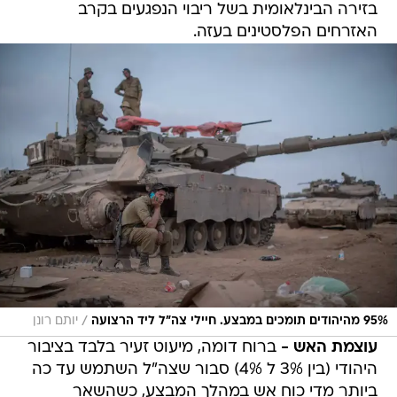
בזירה הבינלאומית בשל ריבוי הנפגעים בקרב
האזרחים הפלסטינים בעזה.
/
95% מהיהודים תומכים במבצע. חיילי צה"ל ליד הרצועה
יותם רונן
עוצמת האש -
ברוח דומה, מיעוט זעיר בלבד בציבור
היהודי (בין 3% ל 4%) סבור שצה"ל השתמש עד כה
ביותר מדי כוח אש במהלך המבצע, כשהשאר