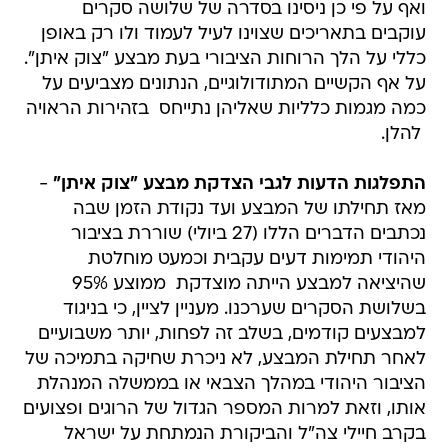
ואף על פי כן ניסינו בסדרה של שלושה סקרים
עוקבים בתאריכים שצוינו לעיל לעמוד ולו רק באופן
כללי על הלך הרוחות הציבורי בעת מבצע "צוק איתן".
על אף הקשיים המתודולוגיים, הנתונים מצביעים על
כמה מגמות כלליות שאליהן נתייחס  בזהירות הראויה
 להלן.
התפלגות הדעות לגבי הצדקת מבצע "צוק איתן"
-
מאז תחילתו של המבצע ועד נקודת הזמן שבה
נכתבים הדברים הללו (27 ביולי) שוררת בציבור
היהודי תמימות דעים עקבית וכמעט מוחלטת
שהיציאה למבצע הייתה מוצדקת  ממוצע 95%
בשלושת הסקרים שערכנו. מעניין לציין, כי בניגוד
למבצעים קודמים, בשלב זה לפחות, יותר משבועיים
לאחר תחילת המבצע, לא ניכרת שחיקה בתמיכה של
הציבור היהודי במהלך הצבאי או בממשלה המנהלת
אותו, וזאת למרות המספר הגדול של הרוגים ופצועים
בקרב חיילי צה"ל והביקורת הנמתחת על ישראל