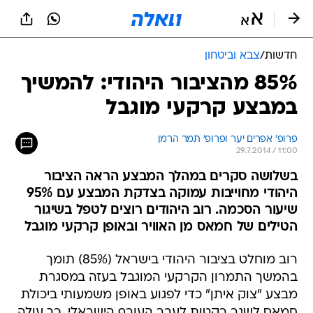
חדשות
/
צבא וביטחון
85% מהציבור היהודי: להמשיך
במבצע קרקעי מוגבל
פרופ' אפרים יער ופרופ' תמר הרמן
29.7.2014 / 11:00
בשלושה סקרים במהלך המבצע הראה הציבור
היהודי מחוייבות עמוקה בצדקת המבצע עם 95%
שיעור הסכמה. רוב היהודים רוצים לטפל בשיגור
הטילים של חמאס מן האוויר ובאופן קרקעי מוגבל
רוב מוחלט בציבור היהודי בישראל (85%) תומך
בהמשך התמרון הקרקעי המוגבל בעזה במסגרת
מבצע "צוק איתן" כדי לפגוע באופן משמעותי ביכולת
חמאס לשגר רקטות לעבר העורף הישראלי  כך עולה