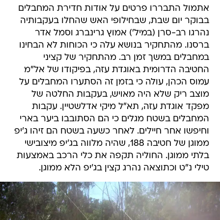
אתמול התבררו פרטים על אודות חדירת המחבלים
בבוקר יום שבת, שבחילופי האש שהחלו בעקבותיה
נהרגו רב-סרן (במיל') אמוץ גרינברג וסמל אדר
ברסנו. מהתחקיר בנושא עלה כי הכוחות לא הבחינו
במחבלים במשך זמן רב. מהתחקיר של קציני
החטיבה הדרומית באוגדת עזה, בפיקודו של אל"מ
עמוס הכהן, עולה כי בזמן זה הסתערו המחבלים על
מוצב ריק שלא היה מאויש, בעקבות החלטה של
מפקד אוגדת עזה, תא"ל מיקי אדלשטיין. עקבות
המחבלים בשטח מגלים כי הם הסתובבו ביער בארי
וחיפשו אחר חיילים. לאחר כשעה בשטח הם זיהו ג'יפ
ממוגן של חטיבה 188, שהיה מלווה בג'יפ מיצובישי
בלתי ממוגן. החוליה תקפה את כלי הרכב באמצעות
טילי נ"ט וכתוצאה נהרג קצין בג'יפ הלא ממוגן.