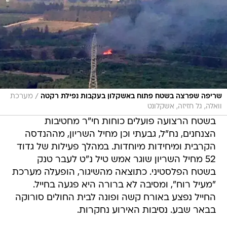
/
שריפה שפרצה בשטח פתוח באשקלון בעקבות נפילת רקטה
מערכת
וואלה, גל חזיזה, אשקלונט
בשטח הרצועה פועלים כוחות חי"ר מחטיבות
הצנחנים, נח"ל, גבעתי וכן מחיל השריון, מההנדסה
הקרבית ומיחידות מיוחדות. במהלך פעילות של גדוד
52 מחיל השריון שוגר אמש טיל נ"ט לעבר טנק
בשטח הפלסטיני. כתוצאה מהשיגור, הופעלה מערכת
"מעיל רוח", ומסיבה לא ברורה היא פגעה בחייל.
החייל נפצע באורח קשה ופונה לבית החולים סורוקה
בבאר שבע. נסיבות האירוע נחקרות.