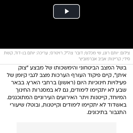
צילום: יותם רונן, שי מכלוף, דובר צה"ל, רויטרס; עריכה: יותם בן-דוד, קשת
סידי; קריינות: אביב אברמוביץ'
בשל המצב הביטחוני והימשכותו של מבצע "צוק
איתן", קיים פיקוד העורף הערכות מצב לגבי קיומן של
פעילויות חינוכיות היום (ראשון) ברחבי הארץ. בבאר
שבע לא יתקיימו לימודים, גם לא במסגרות החינוך
המיוחד, קייטנות ויתר האירועים העירוניים המתוכננים.
באשדוד לא יתקיימו לימודים וקייטנות, ובוטלו שיעורי
התגבור בתיכונים.