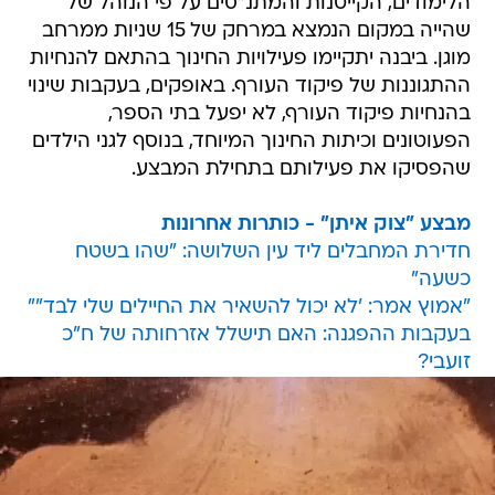
הלימודים, הקייטנות והמתנ"סים על פי הנוהל של
שהייה במקום הנמצא במרחק של 15 שניות ממרחב
מוגן. ביבנה יתקיימו פעילויות החינוך בהתאם להנחיות
ההתגוננות של פיקוד העורף. באופקים, בעקבות שינוי
בהנחיות פיקוד העורף, לא יפעל בתי הספר,
הפעוטונים וכיתות החינוך המיוחד, בנוסף לגני הילדים
שהפסיקו את פעילותם בתחילת המבצע.
מבצע "צוק איתן" - כותרות אחרונות
חדירת המחבלים ליד עין השלושה: "שהו בשטח
כשעה"
"אמוץ אמר: 'לא יכול להשאיר את החיילים שלי לבד""
בעקבות ההפגנה: האם תישלל אזרחותה של ח"כ
זועבי?