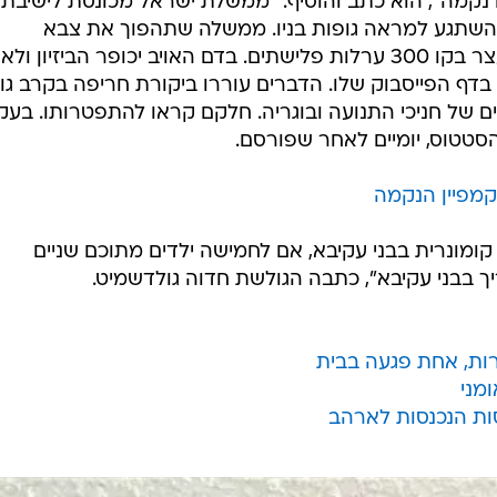
 נקמה", הוא כתב והוסיף: "ממשלת ישראל מכונסת לישיבת
 השתגע למראה גופות בניו. ממשלה שתהפוך את צבא
המחפשים לחיל נוקמים, חיל שלא ייעצר בקו 300 ערלות פלישתים. בדם האויב יכופר הביזיון ולא
דף הפייסבוק שלו. הדברים עוררו ביקורת חריפה בקרב גו
 של חניכי התנועה ובוגריה. חלקם קראו להתפטרותו. בעק
סטטוס, יומיים לאחר שפורסם.
פיין הנקמה
קומונרית בבני עקיבא, אם לחמישה ילדים מתוכם שניים
ך בבני עקיבא", כתבה הגולשת חדוה גולדשמיט.
רות, אחת פגעה בבית
ני
ת הנכנסות לארהב