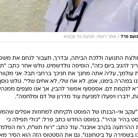
/
נועם פרל
אתר רשמי, תנועת בני עקיבא
ולצת התנועה וללכת הביתה, ובדרך, תעבור לנחם את מש
ך להגיב ביום כזה", הוסיפה גולדשמיט. גולש אחר כתב: "ת
עולמך, עליה אתה מחנך את חניכך ברחבי תבל. אני מקווה
במהרה בימנו, אמן. לא אח שלי, לא אחים שלי". גולש נוסף
א לנקמת דם. אספסוף אפשר להבין, אך אנו מצפים ממנהיגי
, ידברו ויפעלו למניעת עוד מדרון של דם ומלחמה".
"עקב אי-הבנתו של הפוסט ולקיחתו למחוזות אפלים שהמש
ט בהיר ונהיר". בפוסט החדש כתב פרל: "כולי תפילה כי
הרתעה בקרב אויבנו". עוד כתב: "רוח תש"ח, רוח הפלמ"
ר לרגלינו בשמירה על ביטחוננו". גם את הסטטוס הזה הוא הסיר מ