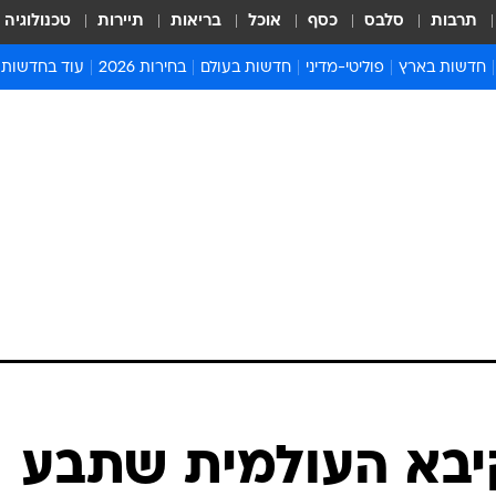
תרבות
סלבס
כסף
אוכל
בריאות
תיירות
טכנולוגיה
חדשות בארץ
פוליטי-מדיני
חדשות בעולם
בחירות 2026
עוד בחדשות
אירועים בארץ
פוליטיקה וממשל
המזרח התיכון
דעות ופרשנויו
חדשות פלילים ומשפט
יחסי חוץ
אירופה
סרי ושלזינגר
חינוך
אמריקה
פרויקטים מיוח
ישראלים בחו"ל
אסיה והפסיפיק
אסור לפספס
בריאות
אפריקה
מדע וסביבה
חברה ורווחה
הנחיות פיקוד 
ארכיון מדורים
זמני כניסת ש
לוח חופשות וח
לוח שנה
חדשות יהדות
קיבא העולמית שתבע
חדשות המשפ