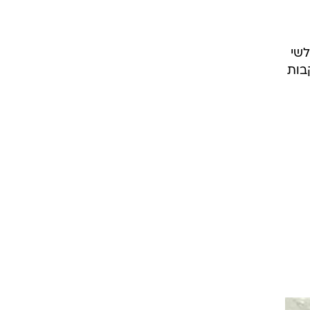
לשי
בות