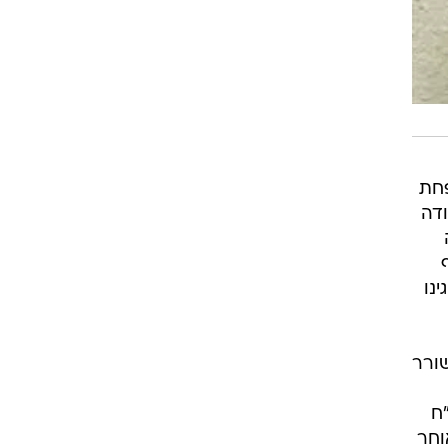
פחת
ודה
נו
ורר
ח
אוחר