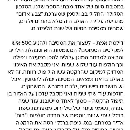
מתריעה על ירי. האולם היה מלא בהורים וילדים,
שמחים במסיבת הסיום של שנת הלימודים.
דילמת אמת - לעצור את המסיבה ולהניע 500 איש
למקלטים הסמוכים? המשמעות היא שבהלת הילדים
והריצה למרחב המוגן עלולים לסכן במעידה ונפילה
וכך חולפות עוד שלוש שניות. אני מקבל את האיכון
המדויק למיקום שהרקטה עשויה ליפול. רווחה. זה לא
באולם בו אנו נמצאים. המסיבה יכולה להמשיך. אבל
יש תושבים ביישובים, ילדים במגרשי המשחקים.
חולפות עוד שתי שניות ואני מקבל עדכון על האזור בו
תיפול הרקטה - סמוך לאחד מיישובנו. עוד שניה
עברה, נשמע שיגור של טיל ירוט ממערכת כיפת
ברזל. שתי שניות נוספות של חרדה חולפות ו"בום"
אדיר במרחב. בנס, כיפת ברזל יירטה את הרקטה
באוויר. רסיסים נפלו על הקרקע. כעת אני מקבל
הודעה מהיישוב על היירוט המוצלח. אין נפגעים.