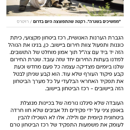
/
"ממשיכים בשגרה". רקטה שהתפוצצה היום בדרום
רויטרס
הגברת הערנות האנושית, רכז ביטחון מקצועי, כיתת
כוננות ותפעול צוות חירום ביישוב. כן, בנינו את הנוהל
הזה יד ביד עם צה"ל תוך אמון מוחלט של התושבים.
למדנו בעתות החירום יחד שזה עובד. שגרת החירום
שלנו ביומיום מצדיקה עצמה כל פעם מחדש וכעת
קבע פיקוד העורף שלא עוד. הוא קבע שניתן לבטל
את תפקיד האחראי הבלעדי על כל מערך הביטחון
הזה ביישובים - רכז הביטחון ביישוב.
העובדה שלא סיגלנו נורמה של בכיינות מנוצלת
באופן ציני על ידי פקידים תל אביבים שלא חוו חרדה
ביטחונית קיומית יום ולילה. אלו לא השכילו להבין
לעומק את משמעות התפקיד של רכז הביטחון טרם
החליטו על ביטולו. באין אחראי ביטחון - אין ביטחון.
נכון, יש לנו איכות חיים, יש לנו צמיחה דמוגרפית