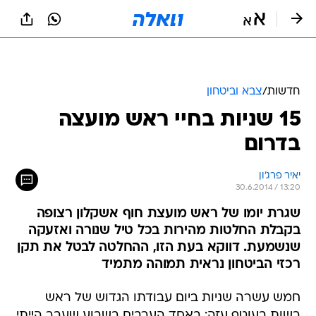
חדשות
/
צבא וביטחון
15 שניות בחיי ראש מועצה
בדרום
יאיר פרג'ון
30.6.2014 / 13:20
שגרת יומו של ראש מועצת חוף אשקלון רצופה
בקבלת החלטות מהירות בכל טיל שנורה ואזעקה
שנשמעת. דווקא בעת הזו, ההחלטה לבטל את תקן
רכזי הביטחון נראית תמוהה מתמיד
חמש עשרה שניות ביום עבודתו הגדוש של ראש
רשות בעוטף עזה: באחד הערבים בשבוע שעבר הייתי
במסיבת סיום של אחד מבתי הספר שלנו. הטלפון
הסלולרי החל לייבב ולסמן שמערכת "צבע אדום"