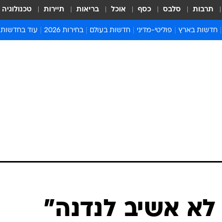
תרבות
סלבס
כסף
אוכל
בריאות
תיירות
טכנולוגיה
חדשות בארץ
פוליטי-מדיני
חדשות בעולם
בחירות 2026
עוד בחדשות
אירועים בארץ
פוליטיקה וממשל
המזרח התיכון
דעות ופרשנויו
חדשות פלילים ומשפט
יחסי חוץ
אירופה
סרי ושלזינגר
חינוך
אמריקה
פרויקטים מיוח
ישראלים בחו"ל
אסיה והפסיפיק
אסור לפספס
בריאות
אפריקה
מדע וסביבה
חברה ורווחה
הנחיות פיקוד 
ארכיון מדורים
זמני כניסת ש
לוח חופשות וח
לוח שנה
חדשות יהדות
 לא אשיב לנדנה"
חדשות המשפ