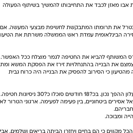
את אבו מאזן לכבד את התחייבותו להמשיך בשיתוף הפעולה
ינטרל את תרומתו המתבקשת לחשיפת מבצעי המעשה. אם כ
זירה הבינלאומית עמדת ראש הממשלה משרתת את הטיעון
רס המשותף להביא את החטיפה לגמר מוצלח ככל האפשר. 
לצמצם את הבנייה בהתנחלויות זירז את הפסקת המשא ומתן
מהטיעון כי הסירוב להפסיק את הבנייה היה כרוח גבית
כפי שגילו אמש נתניהו ומשה (בוגי) יעלון ההפך נכון. בכ?18 חודשים סוכלו כ?30 ניסיו
אסירים ביטחוניים, בין פעימה לפעימה. ארגוני הטרור לא
חבריהם.
יה ומבוכה.
כל מקווים כי הם בחיים ויחזרו הביתה בריאים ושלמים, אבל