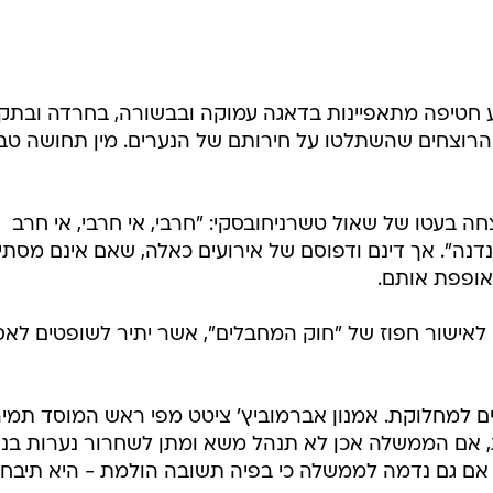
המייל האדום
חטיפה מתאפיינות בדאגה עמוקה ובבשורה, בחרדה ובתקו
והרוצחים שהשתלטו על חירותם של הנערים. מין תחושה טב
רית צחה בעטו של שאול טשרניחובסקי: "חרבי, אי חרבי, אי חרב
נדנה". אך דינם ודפוסם של אירועים כאלה, שאם אינם מסתי
ופפת אותם.
 לאישור חפוז של "חוק המחבלים", אשר יתיר לשופטים לאס
ים למחלוקת. אמנון אברמוביץ' ציטט מפי ראש המוסד תמי
 אם הממשלה אכן לא תנהל משא ומתן לשחרור נערות בנו
? אם גם נדמה לממשלה כי בפיה תשובה הולמת - היא תיבחן