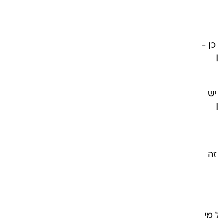
ן -
יש
נות חטיפה. זה
 מי