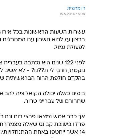
דן מרגלית
15.6.2014 / 5:08
עשרות השעות הראשונות בכל אירוע 
ברצון עז לבוא חשבון עם המחבלים 
לפעולת גמול.
לפני 122 שנים היא נכתבה בעב
נוקמת, חרבי לי ת??נו? - לא אשיב ל
בהקדם חולפת הרוח הבראשיתית שא
בימים כאלה יכולה הקואליציה להביא
שחרורם של עברייני טרור.
אך כבר אמש נמצאו פרצי רוח ונתיב
פרדו בישיבת קבינט שאלה מצמררת,
14 אשר ייחטפו באחת ההתנחלויות