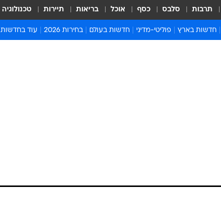
תרבות
סלבס
כסף
אוכל
בריאות
תיירות
טכנולוגיה
חדשות בארץ
פוליטי-מדיני
חדשות בעולם
בחירות 2026
עוד בחדשות
אירועים בארץ
פוליטיקה וממשל
המזרח התיכון
דעות ופרשנויו
חדשות פלילים ומשפט
יחסי חוץ
אירופה
סרי ושלזינגר
חינוך
אמריקה
פרויקטים מיוח
ישראלים בחו"ל
אסיה והפסיפיק
אסור לפספס
בריאות
אפריקה
מדע וסביבה
חברה ורווחה
הנחיות פיקוד 
ארכיון מדורים
זמני כניסת ש
לוח חופשות וח
לוח שנה
חדשות יהדות
חדשות המשפ