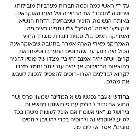
על ידי ראשי כמה וכמה חברות מערביות מובילות),
שרוסיה "תכבד" את הבחירה של העם האוקראיני.
באותה הנשימה, הזכיר שמבחינתו הדחת הנשיא
ינוקוביץ' הייתה "מהפך" ש"שותפינו באירופה
ואמריקה תמכו בו". סגנית דוברת משרד החוץ
האמריקני מארי הארף אמרה בתגובה שבאוקראינה
הכול היה רגוע עד שהרוסים התערבו וסיפחו את
קרים, ושזה יהיה אמנם "חיובי" מצדו של פוטין להכיר
בתוצאות הבחירות, אך יהיה עוד יותר נחמד מצדו
לקרוא לבדלנים הפרו-רוסים להפסיק לנסות לשבש
את מהלכן.
בחודש שעבר נפגשו נשיא המדינה שמעון פרס ושר
החוץ אביגדור ליברמן עם פורושנקו בחשאיות
בירושלים. "אני אשמח אם אוכל לעשות משהו בכדי
לסייע לאוקראינה ולרוסיה בכדי להשיבן ליחסים
טובים", אמר אז ליברמן.