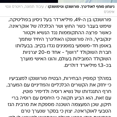
/
ניצחון סוחף לאוליגרך. פורושנקו וטימושנקו
עיבוד תמונה, רויטרס וגטי
אימג'ס
פורושנקו בן ה-49, מיליארדר בעל ניסיון בפוליטיקה,
שימש בעבר כשר החוץ ושר הכלכלה של אוקראינה.
כאשר פרצה ההתקוממות נגד הנשיא ויקטור
ינוקוביץ', היה פורושנקו האוליגרך היחיד שתמך
באופן חד-משמעי במפגינים נגדו בקייב. בבעלותו
חברת השוקולד "רושן" - אחד מ-20 יצרניות
השוקולד המובילות בעולם, והונו האישי מוערך
בכ-1.3 מיליארד דולרים.
במהלך קמפיין הבחירות, הבטיח פורושנקו למצביעיו
כי יחזק את הקשרים הכלכליים והמדיניים עם המערב,
חרף התנגדותו של נשיא רוסיה ולדימיר פוטין.
עם זאת, הוא הביע תקווה כי היחסים עם רוסיה ברי
תיקון, שכן המעצמה השכנה מספקת את מרבית הגז
הטבעי לאוקראינה. יצוין כי בסקר שנערך טרם