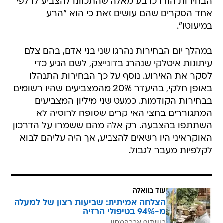
הבחירות הודו כרבע מאלה שהתכוונו להצביע לו לפי
אחד הסקרים שהם עושים זאת כי הוא "הרע
במיעוטו".
במהלך יום הבחירות נהרגו שני בני אדם, בהם צלם
עיתונות איטלקי שנהרג בדונייצק, לשם הגיע כדי
לסקר את האירוע. נוסף על כך הבחירות התנהלו
באופן חלקי, בהיעדר 20% מהמצביעים שהיו רשומים
בבחירות הקודמות. כמעט שני מיליון המצביעים
המתגוררים בחצי האי קרים שסופח לרוסיה לא
השתתפו בהצבעה. רק אלה מהם ששמרו על הדרכון
האוקראיני היו רשאים להצביע, אך היה עליהם לבוא
לקלפיות מעבר לגבול.
עוד בוואלה
הצלחה אמיתית: שביעות רצון של למעלה
מ-94% בטיפולי הרזיה
בשיתוף אברהמסון