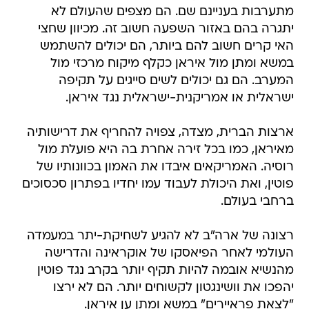
מתערבות בעניינם שם. הם מצפים שהעולם לא
יתגרה בהם באזור השפעה חשוב זה. מכיוון שחצי
האי קרים חשוב להם ביותר, הם יכולים להשתמש
במשא ומתן מול איראן כקלף מיקוח מרכזי מול
המערב. הם גם יכולים לשים סייגים על תקיפה
ישראלית או אמריקנית-ישראלית נגד איראן.
ארצות הברית, מצדה, צפויה להחריף את דרישותיה
מאיראן, כמו בכל זירה אחרת בה היא פועלת מול
רוסיה. האמריקאים איבדו את האמון בכוונותיו של
פוטין, ואת היכולת לעבוד עמו יחדיו בפתרון סכסוכים
ברחבי בעולם.
רצונה של ארה"ב לא להגיע לשחיקת-יתר במעמדה
העולמי לאחר הפיאסקו של אוקראינה והדרישה
מהנשיא אובמה להיות תקיף יותר בקרב נגד פוטין
יהפכו את וושינגטון לקשוחים יותר. הם לא ירצו
"לצאת פראיירים" במשא ומתן ען איראן.