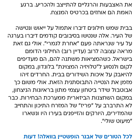
את האצבעות והרגליים להתייצב ולהכריע. ברגע
האמת הם אוחזים בכרטיס המנצח.
בבית שמש חילונים דיברו אתמול על ייאוש ונטישה
של העיר. אלה שנטשו בסיבובים קודמים דיברו בערגה
על עיר שנראתה פעם "אחרת לגמרי". אולי גם זאת
מראה עצובה לרוב (עדיין רוב) החילוני הדומם
בישראל. כשהמציאות משתנה להם, הם מעדיפים
לקום ולנסוע ל"טלויזיה המצוינת" בלונדון, במקום
להיאבק על איכות השידורים בבית. החרדים זיהו
מזמן את הנטייה התבוסתנית הזאת. אולי משום כך
אבוטבול שידר ביטחון עצמי מתון בראיונות הניצחון,
במקום השחצנות הביזארית ממערכת הבחירות. כבר
לא התרברב על "פריז" של המזרח התיכון והתחייב
שהמדירים, היורקים והזייפנים בעירו היו ונשארו
"מיעוט שולי".
לכל הטורים של אבנר הופשטיין בוואלה! דעות