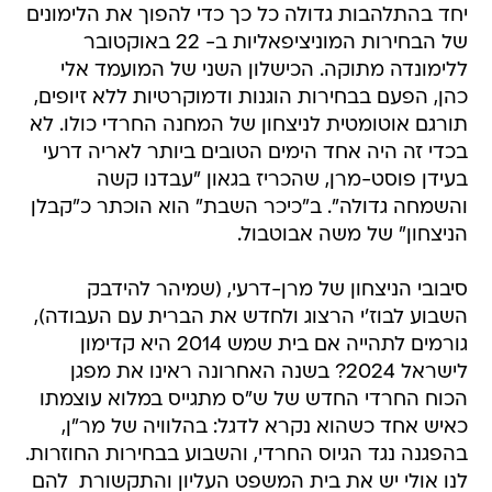
יחד בהתלהבות גדולה כל כך כדי להפוך את הלימונים
של הבחירות המוניציפאליות ב- 22 באוקטובר
ללימונדה מתוקה. הכישלון השני של המועמד אלי
כהן, הפעם בבחירות הוגנות ודמוקרטיות ללא זיופים,
תורגם אוטומטית לניצחון של המחנה החרדי כולו. לא
בכדי זה היה אחד הימים הטובים ביותר לאריה דרעי
בעידן פוסט-מרן, שהכריז בגאון "עבדנו קשה
והשמחה גדולה". ב"כיכר השבת" הוא הוכתר כ"קבלן
הניצחון" של משה אבוטבול.
סיבובי הניצחון של מרן-דרעי, (שמיהר להידבק
השבוע לבוז'י הרצוג ולחדש את הברית עם העבודה),
גורמים לתהייה אם בית שמש 2014 היא קדימון
לישראל 2024? בשנה האחרונה ראינו את מפגן
הכוח החרדי החדש של ש"ס מתגייס במלוא עוצמתו
כאיש אחד כשהוא נקרא לדגל: בהלוויה של מר"ן,
בהפגנה נגד הגיוס החרדי, והשבוע בבחירות החוזרות.
לנו אולי יש את בית המשפט העליון והתקשורת  להם