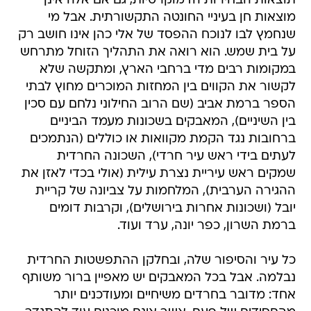
תוצאות הבחירות הדמוקרטיות, גם אם אלה אינן
מוצאות חן בעיניי החונטה התקשורתית. אבל מי
שנחמץ לבו לנוכח ההפסד של אלי כהן אינו חושב רק
על בית שמש. הוא רואה את התהליך הזוחל מתרחש
במקומות רבים מדי ברחבי הארץ, ומתקשה שלא
לקשור את הקווים בין המחזות המוכרים מחוץ לבתי
הספר ברמת אביב (שם הרוב החילוני נלחם עם סכין
בין השיניים), המאבקים בשכונות מעמד הביניים
ברחובות נגד הקמת מקוואות או כוללים (הנתמכים
לעתים בידי ראש עיר חרדי), השכונה החרדית
שמקים ראש עיריית נצרת עילית (אולי בכדי לאזן את
ההגירה הערבית), המלחמות על צביונה של קריית
יובל (ושכונות אחרות בירושלים), וקרבות דומים
ברמת השרון, כפר יונה, ערד ועוד.
כל עיר והסיפור שלה, ובחלקן ההתפשטות החרדית
נבלמה. אבל בכל המאבקים יש מאפיין ברור משותף
אחד: מדובר בחרדים משיחיים ומעודכנים יותר