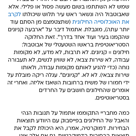
שמש לא השתתפו בשום מעשה פסול או פלילי. אלא
שאבוטבול היה ונשאר ראש עיר תלוש שיכולתו
לקרב
את האוכלוסייה החילונית
(שתצטמצם מן הסתם עוד
יותר עתה), מוגבלת. אתמול דיבר על "ארבעה קניונים
שהקמנו בעיר ועוד אחד בדרך". זאת החלוקה
הסטריאוטיפית בראשו השטעטלי של אבוטבול:
חילונים = קניונים. לא תרבות, לא מדע, לא מקומות
עבודה, לא שירות צבאי, לא שוויון לנשים, לא תעבורה
נוחה (כדי להגיע לאותם מקומות עבודה, ולאותו
שירות צבאי). לא לא. "קניונים". עגלה ריקה מובלת על
ידי חמורו של משיח ברחובות השאנז אליזה. ואחרי זה
אומרים שהחילונים חושבים על החרדים
בסטריאוטיפים.
כמה מחבריי התקוממו אתמול על תגובות הנהי
והאבל של החילונים בפייסבוק עם היוודע תוצאות
הבחירות. דמוקרטיה, אמרו, היא היכולת לקבל את