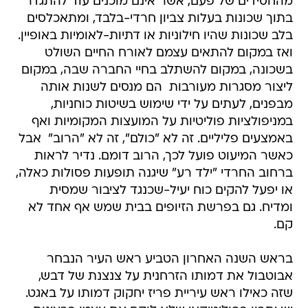
מהחסידים של פעם, אשר אינם מוכנים עוד להתגדר
בתוך שכונות בעלות צביון חרדי-בלבד, ומתאכלסים
בלב שכונות שהיו חילוניות או דתיות-לאומיות באופיין.
ואז במקום להתאים עצמם לאורח החיים השולט
בשכונה, במקום להשתלב בחיי החברה שבה, במקום
ליצור מסגרות מעורבות  הם מנסים לשנות אותה
מבפנים, לעתים על ידי שימוש בשיטות כוחניות,
במניפולציות פוליטיות על המועצות המקומיות ואף
באמצעים פליליים. זה לא "כולם", זה לא "הרוב"  אבל
כאשר המיעוט פועל לכך, הרוב דומם. נדיר לראות
ברחוב החרדי "ילד רע" שיגנה תופעות פסולות כאלה,
או יפעל להקים כוח יעיל-שכנגד לציבור שמסית
ומדיח. גם בפרשת הזיופים בבית שמש אף אחד לא
קם.
בראש השנה האחרון הטביע ראש העיר הנבחר
אבוטבול את דמותו הזרחנית על צנצנת של דבש,
שזה כאילו ראש עיריית פריז יחקוק דמותו על באגט.