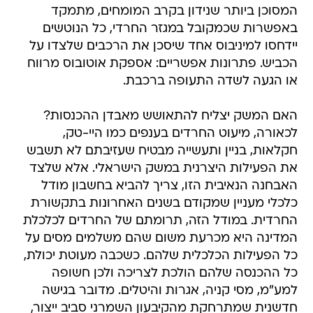
המסוכן ביותר שנידון בקרב המומחים, מתמקד
באפשרות שכמקובל במגזר החרדי, כל הנוטשים
יידחסו למיניבוס אחד שיסכן את הרכבים שלצדו על
הכביש. פתרונות אפשריים: אספקת אוטובוס מרווח
או הגעה לשדה התעופה ברכבת.
האם המשק יצליח להתאושש מאבדן ההכנסות?
לכאורה, מיעוט החרדים בענפים כמו היי-טק,
חקלאות, בניין ותעשייה מבטיח שעזיבתם לא תשבש
את הפעילות היצרנית במשק הישראלי. אלא שלצד
האבחנה הנאיבית הזו, צריך להביא בחשבון מודל
כלכלי מעניין שמקודם בשנים האחרונות בתקשורת
החרדית. במודל הזה, תרומתם של החרדים לכלכלת
המדינה היא מכרעת משום שהם משלמים מסים על
כל הפעילות הכלכלית שלהם. כשכבה מעוטת יכולת,
כל ההכנסה שלהם הולכת לצריכה ולכן חשופה
למע"מ, מסי קניה, אגרות והיטלים. מדובר בגישה
חדשנית שמתרחקת מהקיבעון השמרני סביב ייצור,