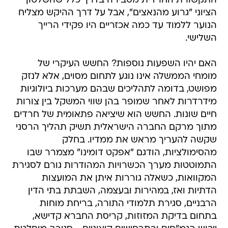
התקשורת החרדית מסבירה בדרך כלל שהשלטון
הציוני "גרוע מהנאצים", אבל על דרך ההיקש מצליח
הנוער ללמוד עד כמה אכזריים היו פקידי הרייך
השלישי.
האם יהיו השפעות נוספות? החשש העיקרי של
מומחי הממשלה אינו נוגע לתחום מסוים, אלא לנזק
מפושט, בדומה לתהליכים שבהם מערכות ביולוגיות
מידרדרות לאחר שמופר בהן שווי המשקל בין צורות
חיים שונות. החשש הוא שיציאה פתאומית של חרדים
מתוך מרקם החברה הישראלית תשיק תהליך הרסני
שקשה להעריך מראש את ממדיו. בחלק
מהסימולציות, הודגם "אפקט דומינו" מצמרר שבו
התמוטטות מערך הכשרויות המהודרות גורם לסגירת
המקוואות, כשאלה גוררות איתן את המועצות
הדתיות ואז, במהירות ובעצמה, השבתת בתי הדין
הרבניים, סגירת תלמודי התורה, בריחת מוחות
בתחום בדיקת המזוזות, קריסת החברא קדישא,