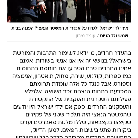
איך ילדי ישראל ילמדו על אכזריות המשטר הנאצי? הפגנה בבית
/
שמש נגד הגיוס
עומר מירון
בהעדר חרדים, מי ידאג לשימור התרבות והמורשת
בישראל? בנושא זה אין אנו אנשי בשורות. אמנם
אחינו החרדים טרם הטביעו את חותמם בתחומים
כמו ספרות, קולנוע, שירה, מחול, תיאטרון, אנימציה
וספורט, אבל כנגד כל אלה עומדת תרומתם
המכרעת בתחום הנצחת זכר השואה. אלמלא
פעילותם השקדנית והעקבית של התקשורת
והעסקנים החרדים, ספק אם ילדי ישראל היו יודעים
שהמשטר הנאצי היה תלכיד שטני של פקידים
שקיצצו בקצבאות, שללו מלגות מאברכים וערכו
ביקורות פתע בישיבות רפאים. למען הדיוק,