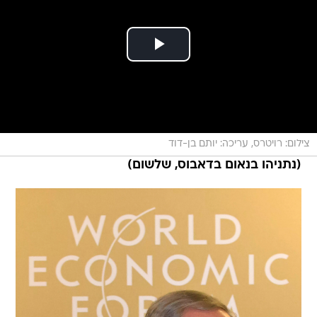
צילום: רויטרס, עריכה: יותם בן-דוד
(נתניהו בנאום בדאבוס, שלשום)