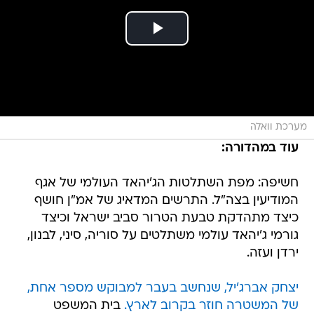
מערכת וואלה
עוד במהדורה:
חשיפה: מפת השתלטות הג'יהאד העולמי של אגף
המודיעין בצה"ל. התרשים המדאיג של אמ"ן חושף
כיצד מתהדקת טבעת הטרור סביב ישראל וכיצד
גורמי ג'יהאד עולמי משתלטים על סוריה, סיני, לבנון,
ירדן ועזה.
יצחק אברג'יל, שנחשב בעבר למבוקש מספר אחת,
של המשטרה חוזר בקרוב לארץ.
בית המשפט