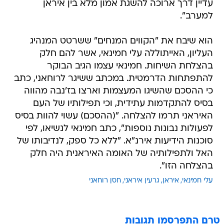
עדיין דרך ארוכה להשגת אמון מלא בין איראן
למערב".
הוא שיבח את "הקווים המנחים" ששרטט המנהיג
העליון, האייתוללה עלי חמינאי, אשר להם חלק
בהצלחת השיחות. חמינאי עצמו הגיב הבוקר
להתפתחות הדרמטית. במכתב ששיגר לרוחאני, כתב
כי ההסכם שהשיגו המעצמות וארצו בז'נבה מהווה
בסיס להתקדמות עתידית, וכי תפילותיו של העם
האיראני תרמו להצלחה. "(ההסכם) עשוי להוות בסיס
לפעולות נבונות נוספות", כתב חמינאי לנשיאו, לפי
סוכנות הידיעות אירנ"א. "ללא כל ספק, לנדיבותו של
האל ולתפילותיה של האומה האיראנית היה חלק
בהצלחה הזו".
עלי חמינאי
איראן
גרעין איראני
חסן רוחאני
טרם התפרסמו תגובות