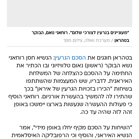
"מעוניינים בגרעין לצורכי שלום". רוחאני נואם, הבוקר
/
בטהראן
מערכת וואלה, צילום מסך
בטהראן חוגגים את
הסכם הגרעין
: הנשיא חסן רוחאני
נשא הבוקר (ראשון) נאום טלוויזיוני ובו הכתיר את
החתימה על ההסכם כהצלחה של המשלחת
האיראנית. לדבריו, שש המעצמות שהשתתפו
בשיחות "הכירו בזכויות הגרעין של איראן" בכך
שהתירו לה להמשיך בהעשרת אורניום. רוחאני הוסיף
כי פעולות ההעשרה שנעשות בארצו יימשכו באופן
זהה לזה שהיה עד כה.
"השיחות על הסכם מקיף יחלו באופן מידי", אמר
הנשיא האיראני, והוסיף וכי הרפובליקה האיסלאמית