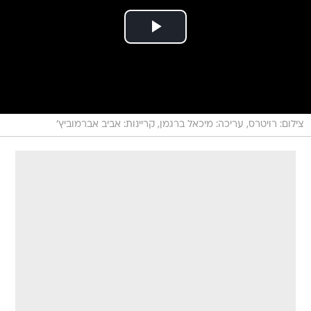
צילום: רויטרס, עריכה: מיכאל ברגמן, קריינות: אביב אברמוביץ'