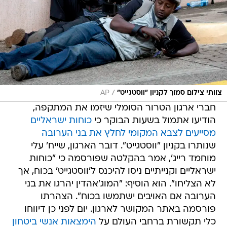
/
צוותי צילום סמוך לקניון "ווסטגייט"
AP
חברי ארגון הטרור הסומלי שיזמו את המתקפה,
הודיעו אתמול בשעות הבוקר כי
כוחות ישראליים
מסייעים לצבא המקומי לחלץ את בני הערובה
שנותרו בקניון "ווסטגייט". דובר הארגון, שייח' עלי
מוחמד רייג', אמר בהקלטה שפורסמה כי "כוחות
ישראליים וקנייתיים ניסו להיכנס ל'ווסטגייט' בכוח, אך
לא הצליחו". הוא הוסיף: "המוג'אהדין יהרגו את בני
הערובה אם האויבים ישתמשו בכוח". הצהרתו
פורסמה באתר המקושר לארגון. יום לפני כן דיווחו
כלי תקשורת ברחבי העולם על
הימצאות אנשי ביטחון