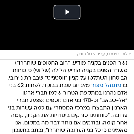
צילום: רויטרס, עריכה: טל רזניק
(שר הפנים בקניה מודיע: "רוב החטופים שוחררו")
משרד הפנים בקניה הודיע הלילה (שלישי) כי כוחות
הביטחון השתלטו על קניון "ווסטגייט" שבבירת ניירובי,
בו
מתנהל מצור
מאז יום שבת בבוקר. לפחות 62 בני
אדם נהרגו במתקפת הטרור שיזמו חברי ארגון
"אל-שבאב" וכ-170 בני אדם נוספים נפצעו. חברי
הארגון התבצרו במרכז המסחרי עם כמה עשרות בני
ערובה. "כוחותינו סורקים ביסודיות את הקניון, קומה
אחר קומה, ובודקים אם נותר דבר מה במקום. אנו
מאמינים כי כל בני הערובה שוחררו", נכתב בחשבון