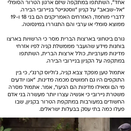
אחד", השתתפו במתקפה שיזם ארגון הטרור הסומלי
"אל-שבאב" על קניון "ווסטגייט" בניירובי הבירה.
לדברי מוחמד, האזרחים האמריקנים הם בני 18 ו-19
ממוצא סומלי או ערבי והם התגוררו במינסוטה.
גורם ביטחוני בארצות הברית מסר כי הרשויות בארצו
בוחנות מידע שהועבר מממשלת קניה לפיו אזרחי
מדינות מערביות, כולל ארצות הברית, השתתפו
במתקפה על הקניון בניירובי הבירה.
אתמול טען מפקד צבא קניה, ג'וליוס קרנג'י, כי בין
התוקפים היו גם חמושים מכמה מדינות. "אנו יודעים
מי הם ומאילו מדינות הם הגיעו", אמר. אתמול מסרה
משטרת ניירובי כי אנשיה עצרו יותר מעשרה בני אדם
החשודים במעורבות במתקפת הטרור בקניון, שבו
פעלו כמה בתי עסק בבעלות ישראלים.