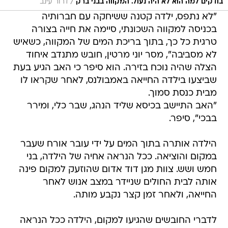
/
בודקים למה הוא לא היה נעול. המקווה בבני ברק
דרור עינב
"לא נתפס, ילדה קטנה ששיחקה עם חברותיה
בכניסה למקווה השכונתי, סיימה את חייה בצורה
טרגית כל כך, בתוך בריכת המים של המקווה, כשאיש
לא מסביבה", מסר יוני מרטין, חובש מתנדב איחוד
הצלה שהיה נוכח בזירה. הוא סיפר כי האב הגיע בעת
שביצעו בילדה החייאה באמבולנס, לאחר שקראו לו
מבית כנסת סמוך.
"האב התיישב בכיסא שליד הנהג, שבר כלי, ומירר
בבכי", סיפר.
הילדה אותרה בתוך המים על ידי עובר אורח שעבר
במקום והוציאה. ככל הנראה אחיה של הילדה, בני
חמש ושש. צוות מגן דוד אדום שהוזעק למקום פינה
אותה לבית החולים שניידר במצב אנוש לאחר
החייאה, ולאחר זמן קצר נקבע מותה.
לדברי החובשים שהגיעו למקום, הילדה ככל הנראה