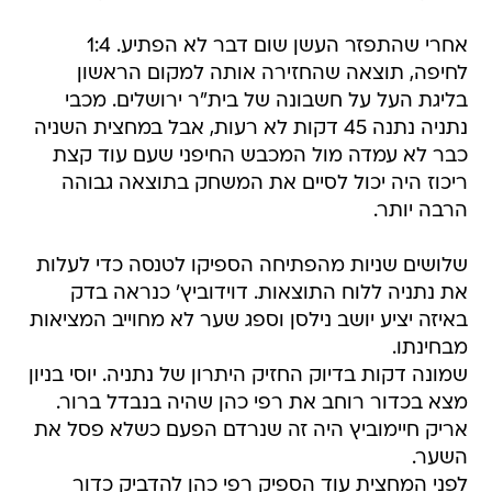
אחרי שהתפזר העשן שום דבר לא הפתיע. 1:4
לחיפה, תוצאה שהחזירה אותה למקום הראשון
בליגת העל על חשבונה של בית"ר ירושלים. מכבי
נתניה נתנה 45 דקות לא רעות, אבל במחצית השניה
כבר לא עמדה מול המכבש החיפני שעם עוד קצת
ריכוז היה יכול לסיים את המשחק בתוצאה גבוהה
הרבה יותר.
שלושים שניות מהפתיחה הספיקו לטנסה כדי לעלות
את נתניה ללוח התוצאות. דוידוביץ' כנראה בדק
באיזה יציע יושב נילסן וספג שער לא מחוייב המציאות
מבחינתו.
שמונה דקות בדיוק החזיק היתרון של נתניה. יוסי בניון
מצא בכדור רוחב את רפי כהן שהיה בנבדל ברור.
אריק חיימוביץ היה זה שנרדם הפעם כשלא פסל את
השער.
לפני המחצית עוד הספיק רפי כהן להדביק כדור