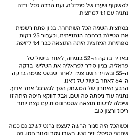
למשקוף שערו של סמדג'ה, ועם הרבה מזל ירדה
נתניה עם 1:1 למחצית.
במחצית השניה הכל השתחרר. בניון פתח רשמית
את הטיילת ברחבה הנתנייתית, וכעבור 25 דקות
מפתיחת המחצית היתה התוצאה כבר 1:4 לחיפה.
באדיר בדקה ה-52 בנגיחה, לאחר בישול של
פראליה. בניון סידר לפראליה את השלישי בדקה
ה-55 ובאדיר רשם צמד לאחר שבעט פנימה בדקה
ה-64 לאחר בישול של ז'אנו.
הרבע האחרון של המשחק הפך לגארבג' אחד ארוך.
נתניה עוד ניסתה פה ושם, אבל דווקא חיפה היתה זו
שיכלה לרשום תוצאה אסטרונומית עם קצת יותר
ריכוז ורצון טוב.
וכשהכל היה סגור הרשה לעצמו גרנט לשלב גם כמה
שחקני ספסל: יניב קטן, ראובן עטר ומנור חסן. וזה