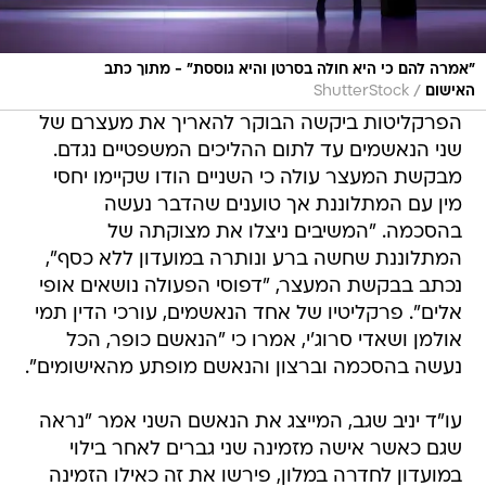
"אמרה להם כי היא חולה בסרטן והיא גוססת" - מתוך כתב
/
האישום
ShutterStock
הפרקליטות ביקשה הבוקר להאריך את מעצרם של
שני הנאשמים עד לתום ההליכים המשפטיים נגדם.
מבקשת המעצר עולה כי השניים הודו שקיימו יחסי
מין עם המתלוננת אך טוענים שהדבר נעשה
בהסכמה. "המשיבים ניצלו את מצוקתה של
המתלוננת שחשה ברע ונותרה במועדון ללא כסף",
נכתב בבקשת המעצר, "דפוסי הפעולה נושאים אופי
אלים". פרקליטיו של אחד הנאשמים, עורכי הדין תמי
אולמן ושאדי סרוג'י, אמרו כי "הנאשם כופר, הכל
נעשה בהסכמה וברצון והנאשם מופתע מהאישומים".
עו"ד יניב שגב, המייצג את הנאשם השני אמר "נראה
שגם כאשר אישה מזמינה שני גברים לאחר בילוי
במועדון לחדרה במלון, פירשו את זה כאילו הזמינה