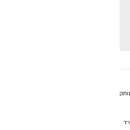
נותק
רד