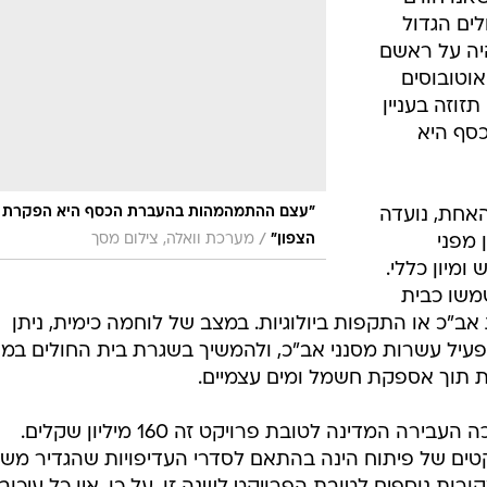
לים הגדול
יהיה על ראשם
וטובוסים
זוזה בעניין
סף היא
"עצם ההתמהמהות בהעברת הכסף היא הפקרת
אחת, נועדה
/
הצפון"
מערכת וואלה, צילום מסך
מפני
ומיון כללי.
משו כבית
אב"כ או התקפות ביולוגיות. במצב של לוחמה כימית, ניתן
הפעיל עשרות מסנני אב"כ, ולהמשיך בשגרת בית החולים במ
ממשרד האוצר נמסר בתגובה: "עד כה העבירה המדינה לטובת פרויקט זה 160 מיליון שקלים.
טים של פיתוח הינה בהתאם לסדרי העדיפויות שהגדיר מש