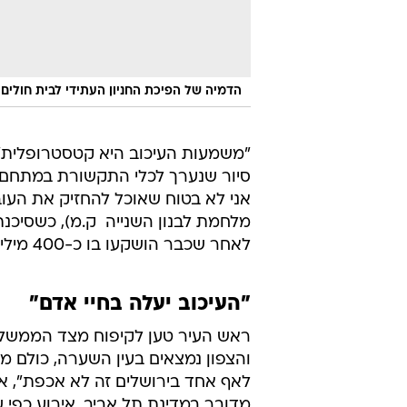
הדמיה של הפיכת החניון העתידי לבית חולים 
"משמעות העיכוב היא קטסטרופלית",
סיור שנערך לכלי התקשורת במתחם המ
מלחמת לבנון השנייה  ק.מ), כשסיכנ
לאחר שכבר הושקעו בו כ-400 מיליון שקלים זה חלמאות ועוול".
"העיכוב יעלה בחיי אדם"
ראש העיר טען לקיפוח מצד הממשלה
והצפון נמצאים בעין השערה, כולם מב
לאף אחד בירושלים זה לא אכפת", א
מדובר במדינת תל אביב, אירוע כפי ש