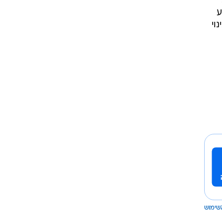
ע
וי
שימוש