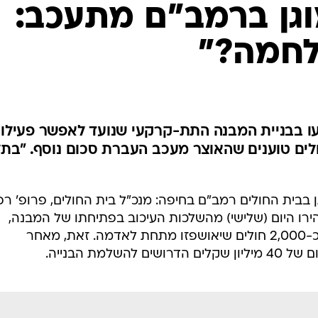
המייל האדום
ן ברמב"ם מתעכב:
לחמה?"
עו בבניית המבנה התת-קרקעי שנועד לאפשר פעילו
ים טוענים שהאוצר מעכב העברת סכום נוסף. "בתל
 בבית החולים רמב"ם בחיפה: מנכ"ל בית החולים, פרופ' רפ
זהירו היום (שלישי) מהשלכות העיכוב בפתיחתו של המבנה,
האמור לשמש מענה בשעת חירום לכ-2,000 חולים שיאושפזו מתחת לאדמה. זאת, מאחר
מת הבנייה.