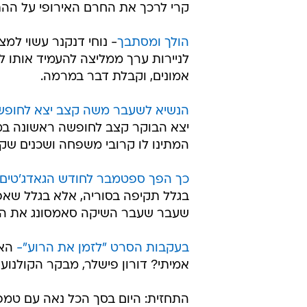
קרי לרכך את החרם האירופי על ההתנ
הולך ומסתבך
- נוחי דנקנר עשוי ל
לניירות ערך ממליצה להעמיד אותו לד
אמונים, וקבלת דבר במרמה.
הנשיא לשעבר משה קצב יצא לחופשה של 24 שעות
יצא הבוקר קצב לחופשה ראשונה במה
המתינו לו קרובי משפחה ושכנים שקיב
כך הפך ספטמבר לחודש הגאדג'טים 
בגלל תקיפה בסוריה, אלא בגלל שא
שעבר שעבר השיקה סאמסונג את השע
בעקבות הסרט "לזמן את הרוע"-
האם
אמיתי? דורון פישלר, מבקר הקולנוע
התחזית: היום בסך הכל נאה עם טמפר