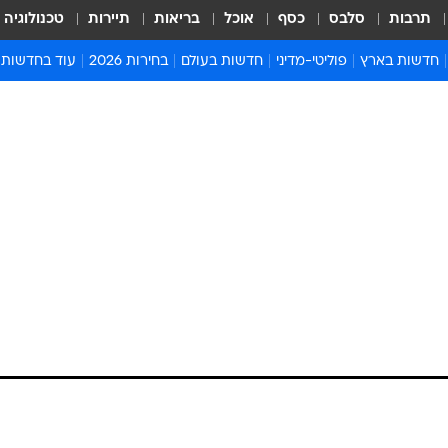
תרבות
סלבס
כסף
אוכל
בריאות
תיירות
טכנולוגיה
חדשות בארץ
פוליטי-מדיני
חדשות בעולם
בחירות 2026
עוד בחדשות
אירועים בארץ
פוליטיקה וממשל
המזרח התיכון
דעות ופרשנויו
חדשות פלילים ומשפט
יחסי חוץ
אירופה
סרי ושלזינגר
חינוך
אמריקה
פרויקטים מיוח
ישראלים בחו"ל
אסיה והפסיפיק
אסור לפספס
בריאות
אפריקה
מדע וסביבה
חברה ורווחה
הנחיות פיקוד 
ארכיון מדורים
זמני כניסת ש
לוח חופשות וח
לוח שנה
חדשות יהדות
חדשות המשפ