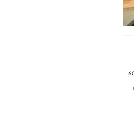
ר שזה תקף את מדיניות זו. ברמר ציין כי תהיה תגובה מטעם המאבק, בתום 60