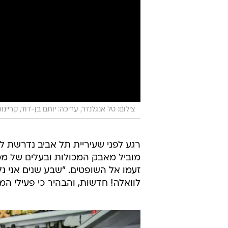
צילום: טל אנגלנדר, עריכה: יותם בן-דוד, קריינו
רגע לפני שעיריית תל אביב נדרשת 
מוביל מאבק המכולות ובעלים של מכו
זעמו אל השופטים. "שבע שנים אני נל
לוואלה! חדשות, והבהיר כי פעילי ה