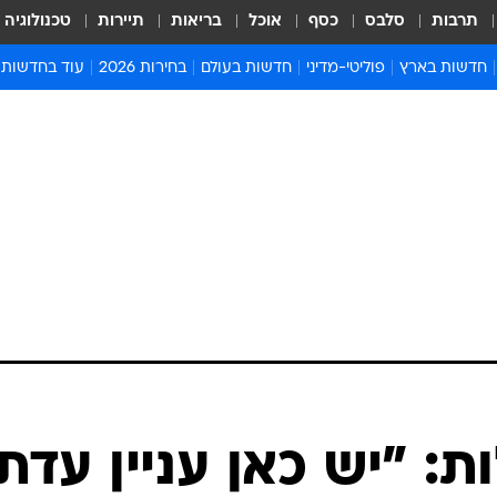
תרבות
סלבס
כסף
אוכל
בריאות
תיירות
טכנולוגיה
חדשות בארץ
פוליטי-מדיני
חדשות בעולם
בחירות 2026
עוד בחדשות
אירועים בארץ
פוליטיקה וממשל
המזרח התיכון
דעות ופרשנויו
חדשות פלילים ומשפט
יחסי חוץ
אירופה
סרי ושלזינגר
חינוך
אמריקה
פרויקטים מיוח
ישראלים בחו"ל
אסיה והפסיפיק
אסור לפספס
בריאות
אפריקה
מדע וסביבה
חברה ורווחה
הנחיות פיקוד 
ארכיון מדורים
זמני כניסת ש
לוח חופשות וח
לוח שנה
חדשות יהדות
: "יש כאן עניין עדתי
חדשות המשפ