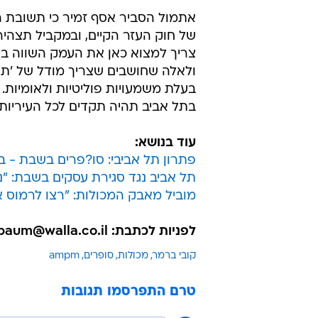
אתמול הסביר אסף זמיר כי תשובת הע
של חוק העזר הקיים, ובמקביל תצהיר 
צריך למצוא כאן את העמק השווה בי
ולאלה שחושבים שצריך מודל של 'תורנ
בעלת משמעויות פוליטיות ולאומיות.
בתל אביב תהיה תקדים לכל העיריות"
עוד בנושא:
פתרון תל אביבי: סו?פרים בשבת - ב
תל אביב נגד סגירת עסקים בשבת: "נ
מוביל מאבק המכולות: "רצו לרמוס או
לפניות לכתבת: daniellerosenbaum@walla.co.il
קובי ברמר
מכולות
סופרים
ampm
טרם התפרסמו תגובות