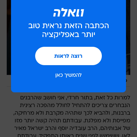
/
כסף זה לא הכול. הרב סתיו
עומר מירון
למרות כל זאת, בתור חרדי, אני חושב שהרבנים
הנבחרים צריכים להתחיל לחולל מהפכה רצינית
ברבנות, ולהביא לכך שתהיה מקרבת ולא מרחיקה,
מפייסת ולא מפלגת. עבודתם תהיה קשה יותר מזו
של אבותיהם, הרב עובדיה יוסף והרב ישראל מאיר
לאו, ששימשו לפני שנים באותו התפקיד. עבודתם