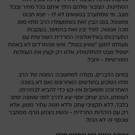
הסתייגות. הציבור שלהם הולך איתם בכל מחיר ובכל
מצב. מי שמתערב בנושאים לא לו - יוצא חבוט
ומושפל. בנט הבין זאת כשמועמדו הרב סתיו ספג
מכה אנושה. לפיד יבין זאת בהמשך, בעקבות
התערבותו באידאולוגיה החרדית השורשית עם
פעולתו למען "שוויון בנטל". איש מהחרדים לא באמת
ישפיל מבט להחלטותיו, אלא רק יקצין את העמדות
השורשיות - וחבל.
בסיום הדברים, נקודה למחשבה: המטה של הרב
סתיו השקיע בחודשים האחרונים (אם לא בשנה
האחרונה) משאבים אין-קץ כדי להביא לבחירתו;
לעומתו, הרב יצחק יוסף יצא לדרך לפני שמונה ימים
בלבד, ללא תקציבי עתק וללא מטה עתיר ממון, אלא
רק עם היהדות החרדית - והשיג ניצחון גורף. מסתבר
שכסף זה לא הכול.