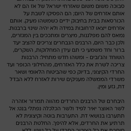
סבוכה משום משום שאזרחי ישראל של אז הם לא
אותם אזרחים של היום; הם הפסיקו לשבת על
הכורסאות בבית בחיבוק ידיים כשמשהו מעיק. אותם
אזרחים ייצאו לרחובות במידה ולא יהיה שינוי ברבנות.
נמאס להם מפלגנות, מיצרים ומתככים בין המגזרים,
ולכן כבר היום, הרבנים הנבחרים צריכים להציב יעד
ברור וחד משמעי כי תם עידן המחלוקות, השקרים,
השוחד והג'ובים - ומשהו חדש מתחיל: הרבנות
צריכה לשרת את כלל האזרחים, מהחילוני הכופר ועד
החרדי הקיצוני, בדיוק כפי שהביטוח הלאומי ושאר
משרדי הממשלה מעניקים שירות לאזרח ללא הבדל
דת, גזע ומין.
היבחרם של הרבנים החרדים מהווה תמרור אזהרה
לשר האוצר יאיר לפיד ולשר הכלכלה נפתלי בנט: אל
תתערבו בנושאי דת. התערבות בוטה וקיצונית לא
תרתיע את החרדים, אלא להיפך. החלטת הרבנים
סוחבת את כל הציבור החרדי על כל גווניו, ללא