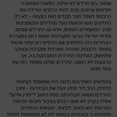
עמאר, הם חרדים לא פחות. הסאגה שנמשכה
חודשים ארוכים סביב זהות הרבנים הורידה את
הרבנות לשפל חסר תקדים מאז הוקמה - לא רק
החילונים חשו תחושת גועל מהדילים והקומבינות
סביב המועמדים השונים, אלא גם החרדים עצמם.
אזרחי ישראל הביעו התעניינות יוצאת דופן במערכת
הבחירות הזו; החילונים וגם הדתיים רצו שינוי מהותי
במוסד הרבנות, שתהיה פשרנית ומקרבת ובעיקר
שתיפסק השליטה החרדית המובהקת בה. אך
הרצונות לא הושגו, החרדים ישלטו במוסד הזה עוד
עשר שנים.
בחודשים האחרונים נדמה היה שמועמד הציונות
הדתית, הרב דוד סתיו, ינצח את הבחירות - ומכך
החרדים חששו. מבחינתם, סתיו נחשב ל"סדין אדום".
אפילו בקרב לא מעט רבנים בציבור חובשי הכיפות
הסרוגות הוא נחשב לקיצוני. תוצאות הבחירות
מלמדות כי קיצוניותו בנושאי דת לא מתאימות למוסד