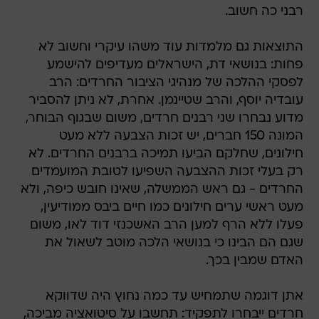
רבני כה חשוב.
התוצאות גם מלמדות עוד משהו עיקרי וחשוב לא
פחות: בנושאי דת, הישראלים מעדיפים להישמע
לפסקי ההלכה של מנהיגי הציבור החרדים: הרב
עובדיה יוסף, והרב שטיינמן. אחרת, לא ניתן להסביר
מדוע נבחרו שני רבנים חרדים, משום שבגוף הבוחר,
המונה 150 חברים, יש זכות הצבעה ללא מעט
חילונים, שחלקם הביעו תמיכה ברבנים החרדים. לא
רק בעלי זכות ההצבעה השפיעו לטובת המועמדים
החרדים - גם ראש הממשלה, שאינו חובש כיפה, ולא
מעט ראשי ערים חילונים כמו חיים ביבס ממודיעין,
פעלו ללא הרף למען הרב האשכנזי דוד לאו, משום
שגם הם הבינו כי בנושאי הלכה מוטב לשאול את
האדם שמבין בכך.
אתן דוגמה שתמחיש עד כמה נחוץ היה שדווקא
חרדים ייבחרו לתפקיד: תחשבו על סיטואציה מביכה,