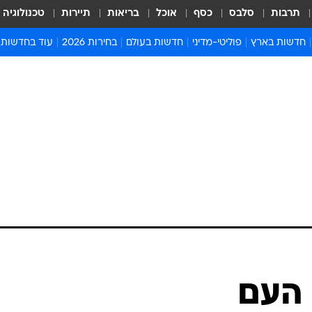
תרבות
סלבס
כסף
אוכל
בריאות
תיירות
טכנולוגיה
חדשות בארץ
פוליטי-מדיני
חדשות בעולם
בחירות 2026
עוד בחדשות
אירועים בארץ
פוליטיקה וממשל
המזרח התיכון
דעות ופרשנויו
חדשות פלילים ומשפט
יחסי חוץ
אירופה
סרי ושלזינגר
חינוך
אמריקה
פרויקטים מיוח
ישראלים בחו"ל
אסיה והפסיפיק
אסור לפספס
בריאות
אפריקה
מדע וסביבה
חברה ורווחה
הנחיות פיקוד 
ארכיון מדורים
זמני כניסת ש
לוח חופשות וח
לוח שנה
חדשות יהדות
 העם
חדשות המשפ