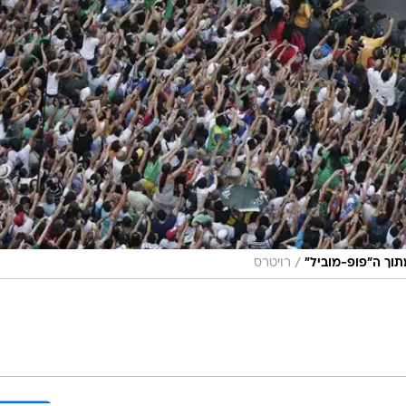
/
תוך ה"פופ-מוביל"
רויטרס