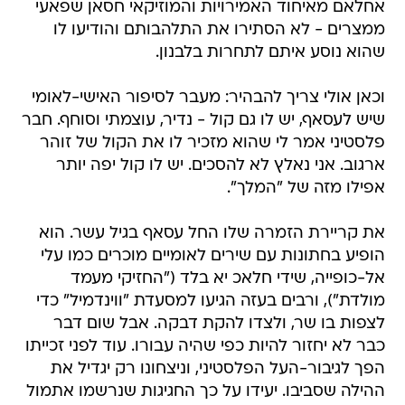
אחלאם מאיחוד האמירויות והמוזיקאי חסאן שפאעי
ממצרים - לא הסתירו את התלהבותם והודיעו לו
שהוא נוסע איתם לתחרות בלבנון.
וכאן אולי צריך להבהיר: מעבר לסיפור האישי-לאומי
שיש לעסאף, יש לו גם קול - נדיר, עוצמתי וסוחף. חבר
פלסטיני אמר לי שהוא מזכיר לו את הקול של זוהר
ארגוב. אני נאלץ לא להסכים. יש לו קול יפה יותר
אפילו מזה של "המלך".
את קריירת הזמרה שלו החל עסאף בגיל עשר. הוא
הופיע בחתונות עם שירים לאומיים מוכרים כמו עלי
אל-כופייה, שידי חלאכ יא בלד ("החזיקי מעמד
מולדת"), ורבים בעזה הגיעו למסעדת "ווינדמיל" כדי
לצפות בו שר, ולצדו להקת דבקה. אבל שום דבר
כבר לא יחזור להיות כפי שהיה עבורו. עוד לפני זכייתו
הפך לגיבור-העל הפלסטיני, וניצחונו רק יגדיל את
ההילה שסביבו. יעידו על כך החגיגות שנרשמו אתמול