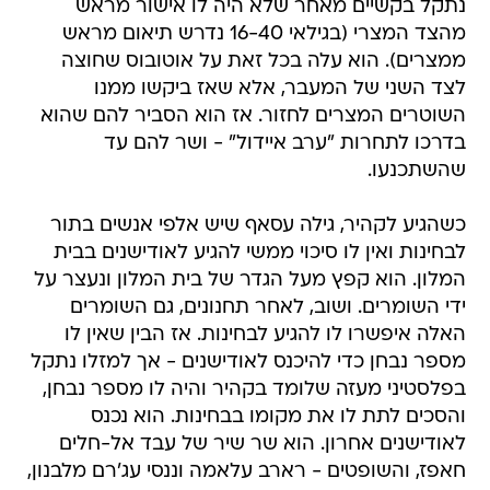
נתקל בקשיים מאחר שלא היה לו אישור מראש
מהצד המצרי (בגילאי 16-40 נדרש תיאום מראש
ממצרים). הוא עלה בכל זאת על אוטובוס שחוצה
לצד השני של המעבר, אלא שאז ביקשו ממנו
השוטרים המצרים לחזור. אז הוא הסביר להם שהוא
בדרכו לתחרות "ערב איידול" - ושר להם עד
שהשתכנעו.
כשהגיע לקהיר, גילה עסאף שיש אלפי אנשים בתור
לבחינות ואין לו סיכוי ממשי להגיע לאודישנים בבית
המלון. הוא קפץ מעל הגדר של בית המלון ונעצר על
ידי השומרים. ושוב, לאחר תחנונים, גם השומרים
האלה איפשרו לו להגיע לבחינות. אז הבין שאין לו
מספר נבחן כדי להיכנס לאודישנים - אך למזלו נתקל
בפלסטיני מעזה שלומד בקהיר והיה לו מספר נבחן,
והסכים לתת לו את מקומו בבחינות. הוא נכנס
לאודישנים אחרון. הוא שר שיר של עבד אל-חלים
חאפז, והשופטים - רארב עלאמה וננסי עג'רם מלבנון,