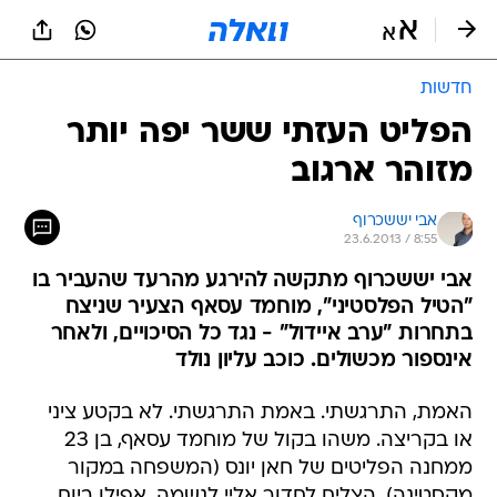
חדשות
הפליט העזתי ששר יפה יותר
מזוהר ארגוב
אבי יששכרוף
23.6.2013 / 8:55
אבי יששכרוף מתקשה להירגע מהרעד שהעביר בו
"הטיל הפלסטיני", מוחמד עסאף הצעיר שניצח
בתחרות "ערב איידול" - נגד כל הסיכויים, ולאחר
אינספור מכשולים. כוכב עליון נולד
האמת, התרגשתי. באמת התרגשתי. לא בקטע ציני
או בקריצה. משהו בקול של מוחמד עסאף, בן 23
ממחנה הפליטים של חאן יונס (המשפחה במקור
מקסטינה), הצליח לחדור אליי לנשמה. אפילו ביום