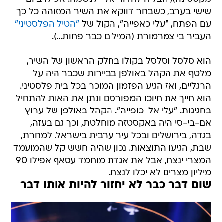
שישי בערב, כשבחר דווקא את השיר המזוהה כל כך
עם הפתח, "עלי כאפייה", הקול של
"הטיל הפלסטיני"
העביר בי צמרמורת (המילים כבר פחות...).
הוא סלסל וסלסל בקולו בחלק הראשון של השיר,
מלטף את הקהל באולפן בביירות שכבר היה על
הרגליים, ואז הגיע הפזמון המוכר בכל בית פלסטיני.
הוא חייך את חיוכו המפורסם ונתן את האות להתחיל
בחגיגות. "עלי אל-כופייה". הקהל באולפן של ערוץ
אם-בי-סי היה באקסטזה מוחלטת, וכך גם בעזה,
בגדה, בירושלים ובכל עיר ערבית בישראל. למחרת,
שבת, הגיעו התוצאות. נכון שהיה חשש קל שהמועמד
המצרי ינצח, אבל את אגדת מוחמד עסאף אפילו 90
מיליון מצרים לא יכלו לנצח.
שום דבר כבר לא יחזור להיות אותו דבר