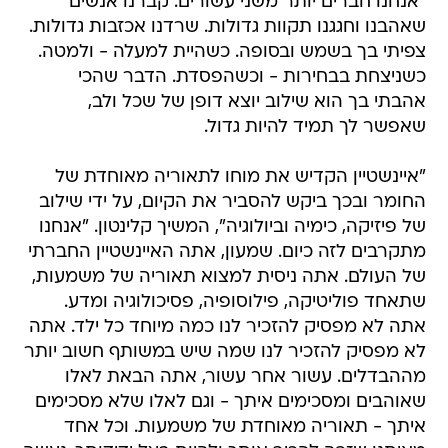
"אנחנו חברים יותר משני עשורים. קברנו אנשים
שאהבנו וחגגנו תקוות גדולות. שרדנו אכזבות גדולות.
צפיתי בך בשמש ובסופה. כשהיית למעלה - ולמטה.
כשניצחת בבחירות - וכשהפסדת. הדבר שהכי
אהבתי בך הוא שילוב יוצא דופן של שכל ולב,
שאפשר לך תמיד להיות גדול.
"איינשטיין הקדיש את מוחו לתאוריה מאוחדת של
החומר ובכך ביקש להסביר את הקיום, על ידי שילוב
של פיזיקה, כימיה וביולוגיה", המשיך קלינטון. "אנחנו
מתקרבים לזה כיום. שמעון, אתה האיינשטיין החברתי
של העולם. אתה ניסית למצוא תאוריה של משמעות,
שתאחד פוליטיקה, פילוסופיה, פסיכולוגיה ומדע.
אתה לא מפסיק להזכיר לנו כמה מיוחד כל ילד. אתה
לא מפסיק להזכיר לנו שמה שיש במשותף חשוב יותר
מההבדלים. עשור אחר עשור, אתה הבאת לאלו
שאוהבים ומסכימים איתך - וגם לאלו שלא מסכימים
איתך - תאוריה מאוחדת של משמעות. וכל אחד