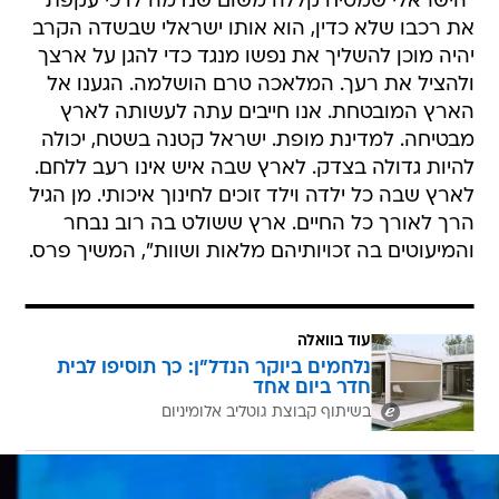
"הישראלי שמטיח קללה משום שנדמה לו כי עקפת
את רכבו שלא כדין, הוא אותו ישראלי שבשדה הקרב
יהיה מוכן להשליך את נפשו מנגד כדי להגן על ארצך
ולהציל את רעך. המלאכה טרם הושלמה. הגענו אל
הארץ המובטחת. אנו חייבים עתה לעשותה לארץ
מבטיחה. למדינת מופת. ישראל קטנה בשטח, יכולה
להיות גדולה בצדק. לארץ שבה איש אינו רעב ללחם.
לארץ שבה כל ילדה וילד זוכים לחינוך איכותי. מן הגיל
הרך לאורך כל החיים. ארץ ששולט בה רוב נבחר
והמיעוטים בה זכויותיהם מלאות ושוות", המשיך פרס.
עוד בוואלה
נלחמים ביוקר הנדל"ן: כך תוסיפו לבית
חדר ביום אחד
בשיתוף קבוצת גוטליב אלומיניום