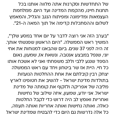
של התחדשות וסקרנות אתה מלווה אותנו בכל
תחנות חיינו, מהקמת המדינה ועד היום. ממלחמת
העצמאות ומדימונה ומפיתוח הנגב והגליל, והמאמץ
לשלום וההסתכלות קדימה אל תוך המאה ה-21".
"בערב הזה אני רוצה לדבר על יום אחד במסע שלך",
המשיך ראש הממשלה. "היום הראשון שפגשתי אותך.
זה היה לפני 37 שנים. ביום שהבאנו למנוחות את אחי
יוני, שנפל במבצע אנטבה. ונשאת אז, שמעון, נאום
הספד שנגע ללבי וללב משפחתי ואני לא אשכח אותו
כל חיי. היית אז שר ביטחון ויחד עם ראש הממשלה
יצחק רבין קיבלתם את אחת ההחלטות הנועזות
בתולדות מדינת ישראל - להשיב את חטופינו לארץ
מליבה של אפריקה ולזקוף את קומתה של מדינת
ישראל. אני יודע, שמעון, איזה שילוב של נחישות
ואחריות ואומץ לב היה דרוש כדי לקבל החלטות
כאלה. ואותה נחישות ואותה אחריות ואותה תעוזה,
כל אלה נדרשות גם היום כדי להבטיח שמדינת ישראל