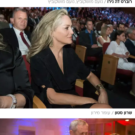
/
רוברט דה נירו
נועם מושקוביץ, נועם מושקוביץ
/
שרון סטון
עומר מירון