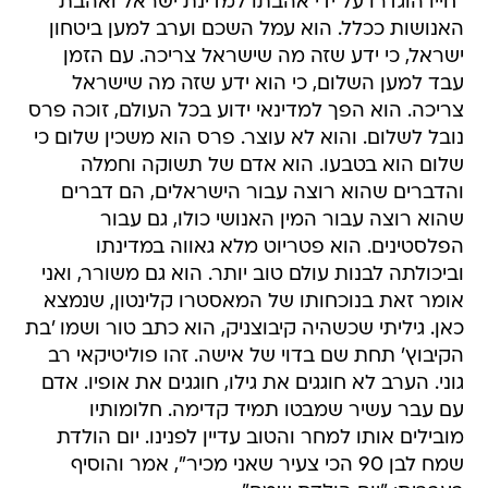
"חייו הוגדרו על ידי אהבתו למדינת ישראל ואהבת
האנושות ככלל. הוא עמל השכם וערב למען ביטחון
ישראל, כי ידע שזה מה שישראל צריכה. עם הזמן
עבד למען השלום, כי הוא ידע שזה מה שישראל
צריכה. הוא הפך למדינאי ידוע בכל העולם, זוכה פרס
נובל לשלום. והוא לא עוצר. פרס הוא משכין שלום כי
שלום הוא בטבעו. הוא אדם של תשוקה וחמלה
והדברים שהוא רוצה עבור הישראלים, הם דברים
שהוא רוצה עבור המין האנושי כולו, גם עבור
הפלסטינים. הוא פטריוט מלא גאווה במדינתו
וביכולתה לבנות עולם טוב יותר. הוא גם משורר, ואני
אומר זאת בנוכחותו של המאסטרו קלינטון, שנמצא
כאן. גיליתי שכשהיה קיבוצניק, הוא כתב טור ושמו 'בת
הקיבוץ' תחת שם בדוי של אישה. זהו פוליטיקאי רב
גוני. הערב לא חוגגים את גילו, חוגגים את אופיו. אדם
עם עבר עשיר שמבטו תמיד קדימה. חלומותיו
מובילים אותו למחר והטוב עדיין לפנינו. יום הולדת
שמח לבן 90 הכי צעיר שאני מכיר", אמר והוסיף