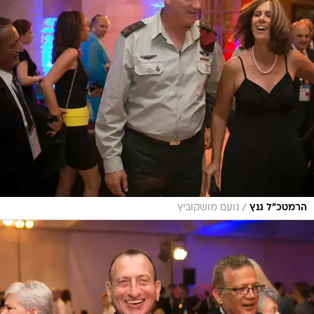
/
הרמטכ"ל גנץ
נועם מושקוביץ