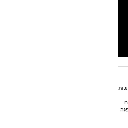
שות
ם
אה