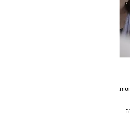
סות
ה