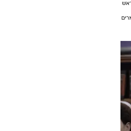
ראש
רים