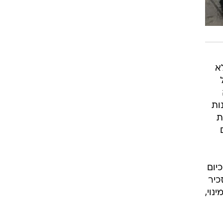
א
ות
ת
יום
כיר
נוי,