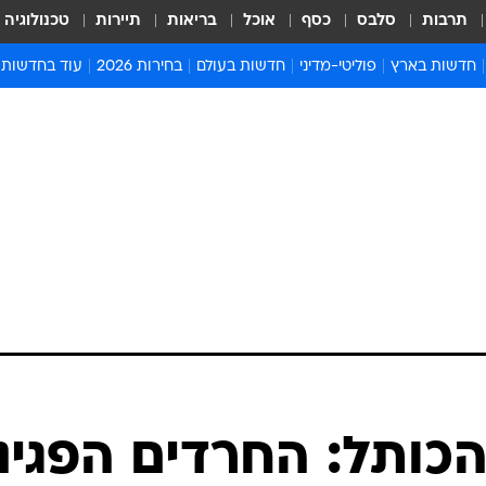
תרבות
סלבס
כסף
אוכל
בריאות
תיירות
טכנולוגיה
חדשות בארץ
פוליטי-מדיני
חדשות בעולם
בחירות 2026
עוד בחדשות
אירועים בארץ
פוליטיקה וממשל
המזרח התיכון
דעות ופרשנויו
חדשות פלילים ומשפט
יחסי חוץ
אירופה
סרי ושלזינגר
חינוך
אמריקה
פרויקטים מיוח
ישראלים בחו"ל
אסיה והפסיפיק
אסור לפספס
בריאות
אפריקה
מדע וסביבה
חברה ורווחה
הנחיות פיקוד 
ארכיון מדורים
זמני כניסת ש
לוח חופשות וח
לוח שנה
חדשות יהדות
כותל: החרדים הפגינו
חדשות המשפ