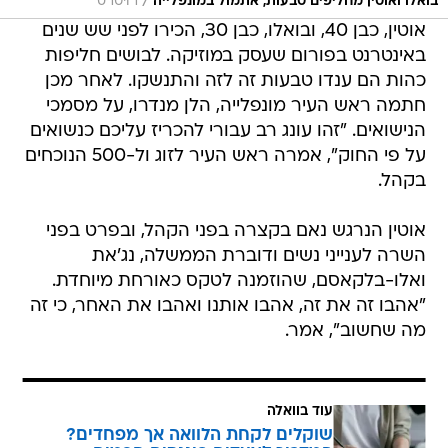
/
בואלו ואוטין מחליפים טבעות, אתמול במונפלייה
רויטרס
אוטין, כבן 40, ובואלו, כבן 30, הכירו לפני שש שנים
באינטרנט בפורום שעסק במוזיקה. לבושים חליפות
כהות הם ענדו טבעות זה לזה והתנשקו. לאחר מכן
חתמה ראש העיר מונפלייה, הלן מנדרו, על מסמכי
הנישואים. "זהו עונג רב עבורי להכריז עליכם כנשואים
על פי החוק", אמרה ראש העיר לזוג ול-500 הנוכחים
בקהל.
אוטין הנרגש נאם בקצרה בפני הקהל, ובפרט בפני
השרה לענייני נשים ודוברת הממשלה, נג'את
ואלו-בלקאסם, שהוזמנה לטקס כאורחת מיוחדת.
"אהבו זה את זה, אהבו אותנו ואהבו את האחר, כי זה
מה שחשוב", אמר.
עוד בוואלה
שוקלים לקחת הלוואה אך מפחדים?