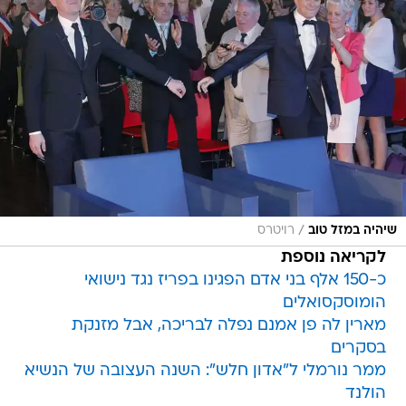
/
שיהיה במזל טוב
רויטרס
לקריאה נוספת
כ-150 אלף בני אדם הפגינו בפריז נגד נישואי
הומוסקסואלים
מארין לה פן אמנם נפלה לבריכה, אבל מזנקת
בסקרים
ממר נורמלי ל"אדון חלש": השנה העצובה של הנשיא
הולנד