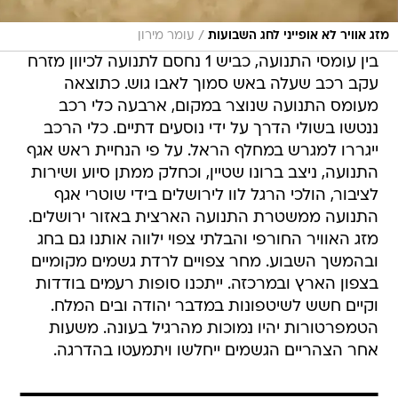
/
מזג אוויר לא אופייני לחג השבועות
עומר מירון
בין עומסי התנועה, כביש 1 נחסם לתנועה לכיוון מזרח
עקב רכב שעלה באש סמוך לאבו גוש. כתוצאה
מעומס התנועה שנוצר במקום, ארבעה כלי רכב
ננטשו בשולי הדרך על ידי נוסעים דתיים. כלי הרכב
ייגררו למגרש במחלף הראל. על פי הנחיית ראש אגף
התנועה, ניצב ברונו שטיין, וכחלק ממתן סיוע ושירות
לציבור, הולכי הרגל לוו לירושלים בידי שוטרי אגף
התנועה ממשטרת התנועה הארצית באזור ירושלים.
מזג האוויר החורפי והבלתי צפוי ילווה אותנו גם בחג
ובהמשך השבוע. מחר צפויים לרדת גשמים מקומיים
בצפון הארץ ובמרכזה. ייתכנו סופות רעמים בודדות
וקיים חשש לשיטפונות במדבר יהודה ובים המלח.
הטמפרטורות יהיו נמוכות מהרגיל בעונה. משעות
אחר הצהריים הגשמים ייחלשו ויתמעטו בהדרגה.