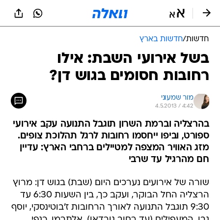
חדשות
/
חדשות בארץ
בשל אירועי השבת: אילו
רחובות חסומים בגוש דן?
מור שמעוני
4.5.2013 / 4:42
בהרצליה וברמת השרון תוגבל התנועה עקב אירועי
ספורט, וביפו ייחסמו רחובות לרגל תהלוכת צופים.
מזג האוויר המצפה למטיילים ברחבי הארץ: עדיין
חם מהרגיל עד שרבי
שורה של אירועים נערכים היום (שבת) בגוש דן: מרוץ
הרצליה החל הבוקר, ועקב כך, בין השעות 6:30 עד
9:30 תוגבל התנועה לאורך הרחובות ז'בוטינסקי, יוסף
נבו, המעפילים (עד רחוב נורדאו), אלתרמן, כנפי