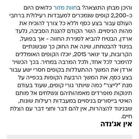
והיכן מבחן התוצאה? ב
חוות מזור
כלואים היום
כ-2,200 קופים שנמכרים למעבדות רעילו?ת ברחבי
העולם עבור בצע כסף וללא כל צורך להוכיח את
מהות הניסויים. השר הקודם להגנת הסביבה, גלעד
ארדן, הבטיח להביא לסגירת החווה - אך בפועל,
בניגוד להבטחתו, שינה את החוק כך שבשנתיים
הקרובות, עד ינואר 2015, יוכלו הקופים האומללים
להימכר לכל אחד, ולכל המרבה במחיר. בכך הכשיר
ארדן את המשך ההתעללות בקופים חסרי ישע עבור
בצע כסף, את המשך הרבעת הקופות בכפייה על
מנת "לייצר" כמה שיותר גורי קופים, שעוד בעודם
תינוקות מופרדים מאמהותיהם ונשלחים אל מותם
האיטי בייסורים בניסויים במעבדות רעילות שונות,
שבניגוד להצהרות, אין להם דבר וחצי דבר עם הצלת
חיים.
אין אג'נדה