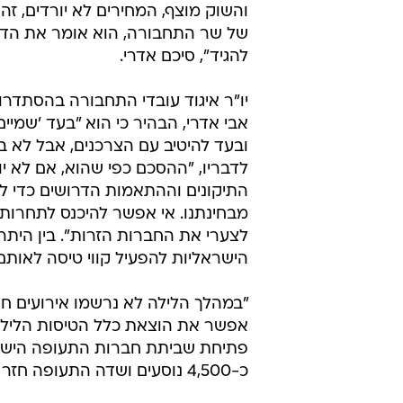
לא מתנגדים להסכם, למרות כוונת ה
"אם לא תהיה ברירה נמשיך את השב
הבוקר אשר אדרי, יו"ר ועדת העובדי
התעופה בן גוריון, שהוסיף כי העובד
ובעד רפורמת השמיים הפתוחים. אלא
שר התחבורה כץ לא חשף את הסיכון
ליציבות חברות התעופה בעקבות המהל
עם אוזן קשובה ללקוחות שלנו. יש הי
והשוק מוצף, המחירים לא יורדים, זה 
של שר התחבורה, הוא אומר את הדבר
להגיד", סיכם אדרי.
יו"ר איגוד עובדי התחבורה בהסתדרו
אבי אדרי, הבהיר כי הוא "בעד 'שמיים
ובעד להיטיב עם הצרכנים, אבל לא בד
לדבריו, "ההסכם כפי שהוא, אם לא יוכ
התיקונים וההתאמות הדרושים כדי לש