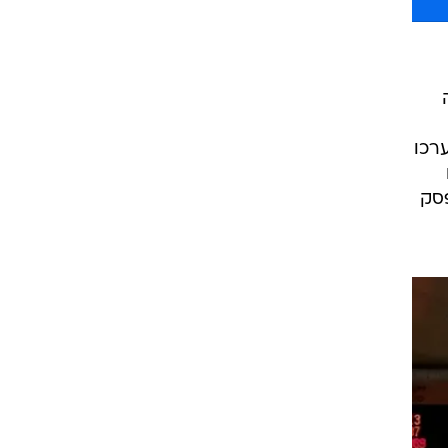
ערכו
ו
פסק