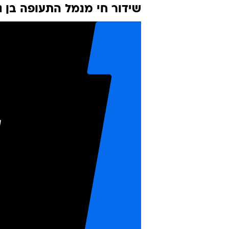
הישראליות מנ
שבתי בנדט
20.4.2013 / 2:00
עובדי אל-על, ארקיע וישראייר
אל-על אם תיושם הרפורמה
שידור חי מנמל התעופה בן גו