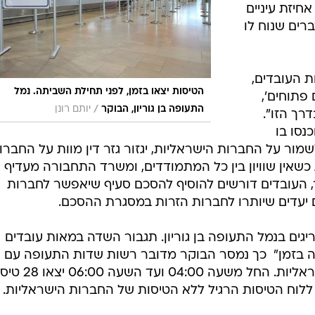
שביתה.
"אם לא תהיה ברירה נמשיך את השביתה",. אדרי,
יתה", אמר
/
הבוקר בנמל התעופה
יותם רונן
ם של נמל
ים בעד תחרות
 שלדבריו,
 שינבע
ך. "היינו
ום תחרות
אחיזת עיניים
ים שנוח לו
ת העובדים,
הטיסות יצאו בזמן, לפני תחילת השביתה. נמל
 פתוחים',
/
התעופה בן גוריון, הבוקר
יותם רונן
רך הזו".
נסו בו
מור על החברות הישראליות, יגזור גזר דין מוות על החברו