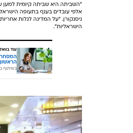
מבחינתנו. אי אפשר להיכנס לתחרות 
לצערי את החברות הזרות". בין הית
הישראליות להפעיל קווי טיסה לאותם
"במהלך הלילה לא נרשמו אירועים חר
אפשר את הוצאת כלל הטיסות הלילה
כ-4,500 נוסעים ושדה התעופה חזר ללוח הטיסות הרגיל ללא הטיסות של החברות הישראליות.
"השביתה היא שביתה קיומית למען ע
אלפי עובדים בענף בתעופה הישראלי"
ניסנקורן. "על המדינה לגלות אחריו
הישראליות".
עוד בוואל
המסחר ח
הראשון 
בשיתוף בנ