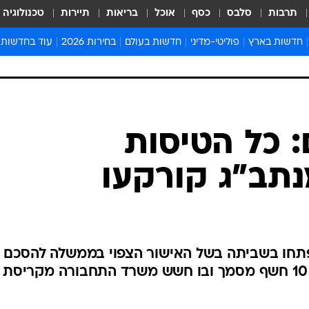
תרבות
סלבס
כסף
אוכל
בריאות
תיירות
טכנולוגיה
חדשות בארץ
פוליטי-מדיני
חדשות בעולם
בחירות 2026
עוד בחדשות
אירועים בארץ
פוליטיקה וממשל
המזרח התיכון
דעות ופרשנויו
חדשות פלילים ומשפט
יחסי חוץ
אירופה
סרי ושלזינגר
חינוך
אמריקה
פרויקטים מיוח
ישראלים בחו"ל
אסיה והפסיפיק
אסור לפספס
בריאות
אפריקה
מדע וסביבה
חברה ורווחה
הנחיות פיקוד 
ארכיון מדורים
זמני כניסת ש
לוח חופשות וח
לוח שנה
חדשות יהדות
: כל הטיסות
חדשות המשפ