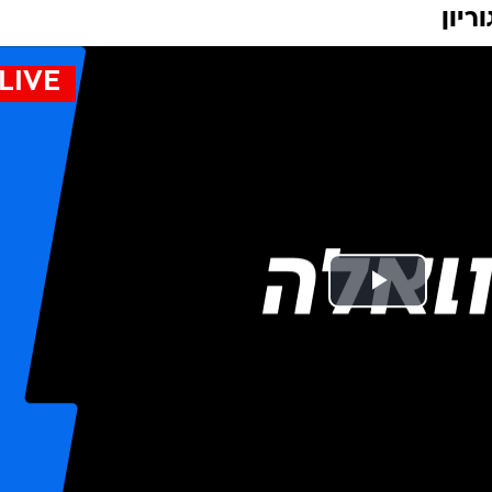
תב"ג קורקעו
המייל האדום
 פתחו בשביתה בשל האישור הצפוי בממשלה להסכם
שיגביר התחרות בתעופה. ערוץ 10 חשף מסמך ובו חשש משרד התחבורה מקריסת
ריון
LIVE