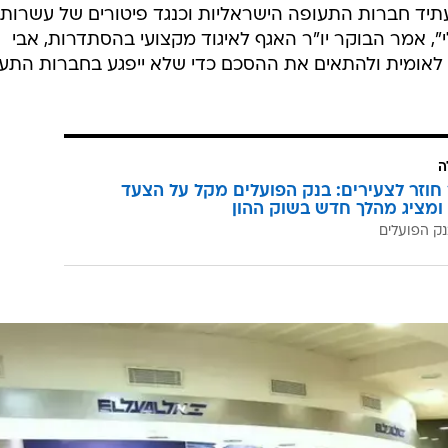
כשאין שוויון בין כל המתמודדים, ומשרד התחבורה מעדיף
ר, העובדים דורשים להוסיף להסכם סעיף שיאפשר לחברות
 יעדים שיותרו לחברות הזרות במסגרת ההסכם.
יגים בנמל התעופה בן גוריון. תגבור השדה במאות עובדים
 בזמן"  כך נמסר הבוקר מדובר רשות שדות התעופה עם
פתיחת שביתת חברות התעופה הישראליות. החל משעה 04:00 ו
תיד חברות התעופה הישראליות וכנגד פיטורים של עשרות
, אמר הבוקר יו"ר האגף לאיגוד מקצועי בהסתדרות, אבי
ת לאומית ולהתאים את ההסכם כדי שלא ייפגע בחברות התע
ה
וזר לצעירים: בנק הפועלים מקל על הצעד
ומציג מהלך חדש בשוק ההון
ק הפועלים