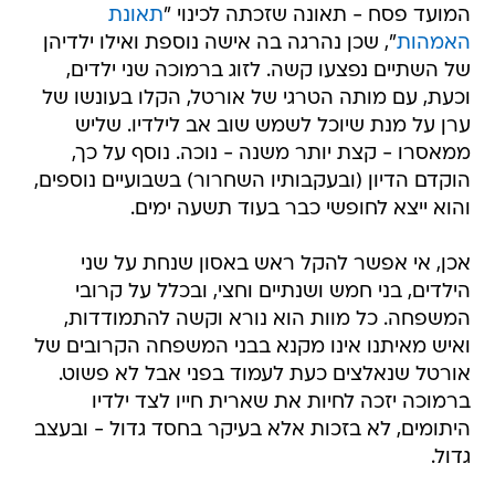
המועד פסח - תאונה שזכתה לכינוי "
תאונת
האמהות
", שכן נהרגה בה אישה נוספת ואילו ילדיהן
של השתיים נפצעו קשה. לזוג ברמוכה שני ילדים,
וכעת, עם מותה הטרגי של אורטל, הקלו בעונשו של
ערן על מנת שיוכל לשמש שוב אב לילדיו. שליש
ממאסרו - קצת יותר משנה - נוכה. נוסף על כך,
הוקדם הדיון (ובעקבותיו השחרור) בשבועיים נוספים,
והוא ייצא לחופשי כבר בעוד תשעה ימים.
אכן, אי אפשר להקל ראש באסון שנחת על שני
הילדים, בני חמש ושנתיים וחצי, ובכלל על קרובי
המשפחה. כל מוות הוא נורא וקשה להתמודדות,
ואיש מאיתנו אינו מקנא בבני המשפחה הקרובים של
אורטל שנאלצים כעת לעמוד בפני אבל לא פשוט.
ברמוכה יזכה לחיות את שארית חייו לצד ילדיו
היתומים, לא בזכות אלא בעיקר בחסד גדול - ובעצב
גדול.