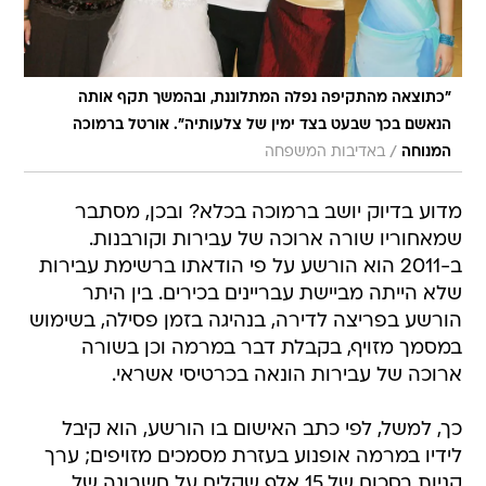
"כתוצאה מהתקיפה נפלה המתלוננת, ובהמשך תקף אותה
הנאשם בכך שבעט בצד ימין של צלעותיה". אורטל ברמוכה
/
המנוחה
באדיבות המשפחה
מדוע בדיוק יושב ברמוכה בכלא? ובכן, מסתבר
שמאחוריו שורה ארוכה של עבירות וקורבנות.
ב-2011 הוא הורשע על פי הודאתו ברשימת עבירות
שלא הייתה מביישת עבריינים בכירים. בין היתר
הורשע בפריצה לדירה, בנהיגה בזמן פסילה, בשימוש
במסמך מזויף, בקבלת דבר במרמה וכן בשורה
ארוכה של עבירות הונאה בכרטיסי אשראי.
כך, למשל, לפי כתב האישום בו הורשע, הוא קיבל
לידיו במרמה אופנוע בעזרת מסמכים מזויפים; ערך
קניות בסכום של 15 אלף שקלים על חשבונה של