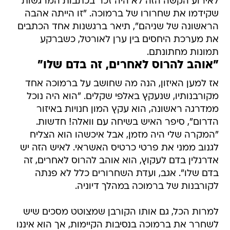
לאירוע הקשה הזה לא היה זכר בכתבות המרגשות
שקידמו את שחרורו של ברמוכה. "זו הייתה אהבה
הראשונה של שניהם", תיאר ברגשנות אחד הכתבים
את מערכת היחסים בין ערן לאורטל, כשברקע
תמונות מחתונתם.
"אוהב להרוס לאחרים, זה בדם שלו"
אז למען האיזון, הנה מה שחושב על ברמוכה אחד
מקורבנותיו, שנעקץ באלפי שקלים. "הוא היה נוכל
ממדרגה ראשונה, הוא עקץ המון חנויות באיזור
הדרום", סיפר האיש בשיחה עם וואלה! חדשות.
"המקרה שלי היה מזמן, אבל איכשהו הוא הצליח
לגנוב ממני את פרטי כרטיס האשראי. לאיש הזה יש
אדרנלין בדם לעקוץ, הוא אוהב להרוס לאחרים, זה
בדם שלו". אגב, ועדת השחרורים כלל לא פנתה
לקורבנות של ברמוכה במהלך דיוניה.
למרות הכל, גם אותו הקורבן שמצוטט מסכים שיש
לשחרר את ברמוכה בנסיבות הקיימות, אך הוא איננו