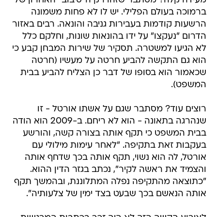
מעידה קלה? מסתבר שזהו רק ה"סיבוב" האחרון של
ברמוכה בעולם הפלילי. יש לו לא פחות משמונה
הרשעות קודמות בעבירות גניבה והונאה. רבים באזור
הדרום "נעקצו" על ידו בהונאות שונות, וחלקם כלל
לא הגיעו למשטרה. תסקיר של שירות המבחן קבע כי
הוא גם התקשה להביע חרטה על מעשיו (חרטה
שכאמור הוא בסופו של דבר כן הצליח להביע בבית
המשפט).
רוצים עוד? מסתבר שגם על אשתו אורטל - זו
שנהרגה בתאונה - הוא לא ריחם. ב-2009 הוא הודה
בבית המשפט כי תקף אותה בצורה קשה, והורשע
בעקבות זאת בתקיפה. "לאחר עימות מילולי עם
אורטל, לה הוא נשוי, תקף אותה בכך שדחף אותה
והצמיד את ראשה לקיר", נכתב בגזר הדין ההוא.
"כתוצאה מהתקיפה נפלה המתלוננת, ובהמשך תקף
אותה הנאשם בכך שבעט בצד ימין של צלעותיה".