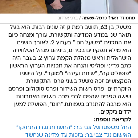
/
מתמודד ראוי? כרמל-שאמה
ברני ארדוב
משעל, בן 63, תושב רמת גן זה שנים רבות, הוא בעל
תואר שני במדע המדינה ותקשורת, עורך ומנחה כיום
את התכנית "משעל חם " בערוץ 2. לאורך השנים
הוא מילא תפקידים בכירים, ביניהם מנהל הטלוויזיה
הישראלית וראש מנהלת הקמת ערוץ 2. בעבר היה
כתב מדיני ופוליטי והנחה את תכניות הערוץ הראשון
"פופוליטיקה", "שיחת ועידה" ו"מוקד". על הישגיו
המקצועיים זכה משעל בשני פרסי התקשורת
היוקרתיים  פרס רשות השידור ופרס סוקולוב ופרסם
שישה ספרים שהפכו לרבי מכר. בשנים האחרונות
הוא מרבה להתנדב בעמותת "חום", הפועלת למען
ילדים נזקקים.
לקריאה נוספת:
החל משפטו של צבי בר: "החשדות נגדו התחזקו"
האישום נגד צבי בר: בזכות עד מדינה שנחשד