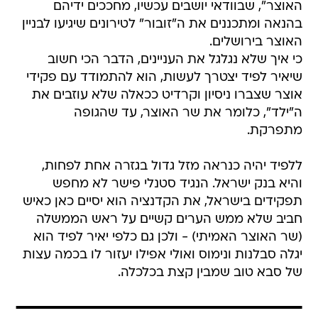
האוצר", שבוודאי יושבים עכשיו, מחככים ידיהם
בהנאה ומתכננים את ה"זובור" לטירונים שיגיעו לבניין
האוצר בירושלים.
כי איך שלא נגלגל את העניינים, הדבר הכי חשוב
שיאיר לפיד יצטרך לעשות, הוא להתמודד עם פקידי
אוצר שצברו ניסיון וקרדיט ככאלה שלא עוזבים את
ה"ילד", כלומר את שר האוצר, עד שהגופה
מתפרקת.
ללפיד יהיה כנראה מזל גדול בגזרה אחת לפחות,
והיא בנק ישראל. הנגיד סטנלי פישר לא מחפש
תפקידים בישראל, את הקדנציה הוא יסיים כאן כאיש
חביב שלא ממש הערים קשיים על ראש הממשלה
(שר האוצר האמיתי) - ולכן גם כלפי יאיר לפיד הוא
יגלה סבלנות ונימוס ואולי אפילו יעזור לו בכמה עצות
של סבא טוב שמבין קצת בכלכלה.