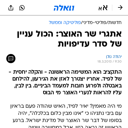
חדשות
/
פוליטי-מדיני
/
פוליטיקה וממשל
אתגרי שר האוצר: הכול עניין
של סדר עדיפויות
יהודה גולן
18.3.2013 / 9:30
התקציב הוא המשימה הראשונה - והקלה יחסית -
של לפיד. אחריו יצטרך לאזן את הגירעון, להילחם
באבטלה ולפרוע חובות למעמד הביניים. בין לבין,
עליו להראות לנערי האוצר מי הבוס
מי היה מאמין? יאיר לפיד, האיש שהודה פעם בראיון
עם ביבי נתניהו כי "אינו מבין כלום בכלכלה", יהיה
בסופו של דבר שר האוצר של מדינת ישראל. ברגע
הראשון זה נראה הזוי, אבל במחשבה שנייה,