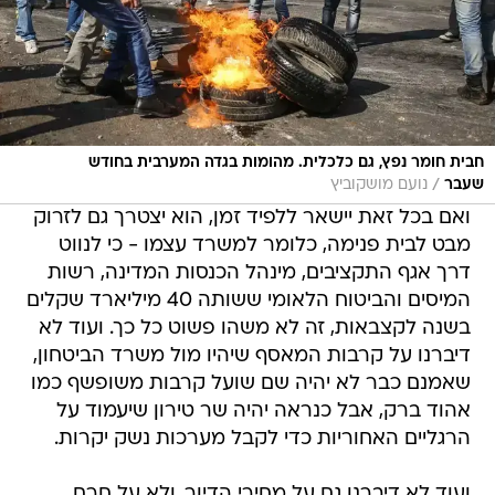
חבית חומר נפץ, גם כלכלית. מהומות בגדה המערבית בחודש
/
שעבר
נועם מושקוביץ
ואם בכל זאת יישאר ללפיד זמן, הוא יצטרך גם לזרוק
מבט לבית פנימה, כלומר למשרד עצמו - כי לנווט
דרך אגף התקציבים, מינהל הכנסות המדינה, רשות
המיסים והביטוח הלאומי ששותה 40 מיליארד שקלים
בשנה לקצבאות, זה לא משהו פשוט כל כך. ועוד לא
דיברנו על קרבות המאסף שיהיו מול משרד הביטחון,
שאמנם כבר לא יהיה שם שועל קרבות משופשף כמו
אהוד ברק, אבל כנראה יהיה שר טירון שיעמוד על
הרגליים האחוריות כדי לקבל מערכות נשק יקרות.
ועוד לא דיברנו גם על מחירי הדיור, ולא על חרם