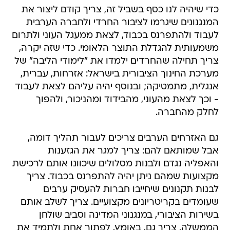
כדי שיהיה לנו כסף בשביל זה, צריך קודם ליצור את
המנגנונים שיגרמו לציבור החרדי ולחברה הערבית
לעבוד ולהתפרנס בכבוד, לצאת ממעגל העוני ולתרום
משמעותית להגדלת התוצר הלאומי. כדי שזה יקרה,
צריך תחילה שהחרדים ילמדו את "לימודי הליבה" של
מערכת החינוך הציבורית בישראל: אזרחות, עברית,
אנגלית, מתמטיקה; ובנוסף יהיה עליהם לצאת לעבוד
- וכך לצאת מהעוני, מהבידוד ומהניכור, ולהפוך
לחלק מהחברה.
גם האזרחים הערבים צריכים לעבור תהליך דומה,
אבל שמותאם להם: צריך למגר את הגזענות
והאפליה נגדם ולבנות מסלולים שיכוונו אותם לרכישת
מקצועות שמהם ניתן יהיה להתפרנס בכבוד. צריך
לבנות תקנונים שיחייבו חברות להעסיק ערבים
שעומדים בקריטריונים מקצועיים. צריך לשלב אותם
בשירות הציבורי, במנגנוני המדינה וסביב שולחן
הממשלה. צריך גם, באומץ, לפתור אחת ולתמיד את