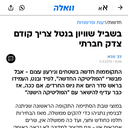
חדשות
/
דעות ופרשנויות
בשביל שוויון בנטל צריך קודם
צדק חברתי
יניב שגיא
5.3.2013 / 8:46
התקוממות חדשה בשטחים וגירעון עצום - אבל
מבשרי "הפוליטיקה החדשה", לפיד ובנט, העמידו
בראש סדר היום את גיוס החרדים. אם ככה, אז
כבר עדיף להישאר עם "הפוליטיקה הישנה"
במוצי שבת הסתיימה התקופה הראשונה שניתנה
לבנימין נתניהו כדי להקים ממשלה. מאז הבחירות
חלפו כחודש וחצי, ועד כה ממשלה אין, שרים
אחראים אין - וגם תקציב למדינה לא נראה באופק.