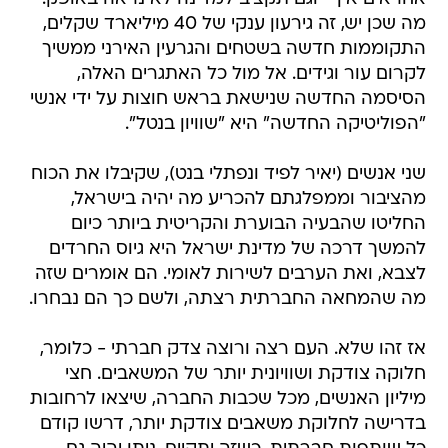
מה שכן יש, זה גירעון ענקי של 40 מיליארד שקלים,
התקוממות חדשה בשטחים והגרעין האירני ממשיך
לקרום עור וגידים. אל מול כל האתגרים האלה,
הסיסמה החדשה שנישאת בראש חוצות על ידי אנשי
"הפוליטיקה החדשה" היא "שוויון בנטל".
שני אנשים (יאיר לפיד ונפתלי בנט), שקיבלו את הכוח
מהציבור וממפלגתם להכריע מה יהיה בישראל,
החליטו שהבעיה הבוערת והקריטית ביותר כיום
להמשך דרכה של מדינת ישראל היא גיוס החרדים
לצבא, ואת הערבים לשירות לאומי. הם אומרים שזה
מה שהמחאה החברתית רצתה, ולשם כך הם נבחרו.
אז זהו שלא. העם רצה ורוצה צדק חברתי - כלומר,
חלוקה צודקת ושוויונית יותר של המשאבים. חצי
מיליון האנשים, מכל שכבות החברה, שיצאו לרחובות
בדרישה לחלוקת משאבים צודקת יותר, דרשו קודם