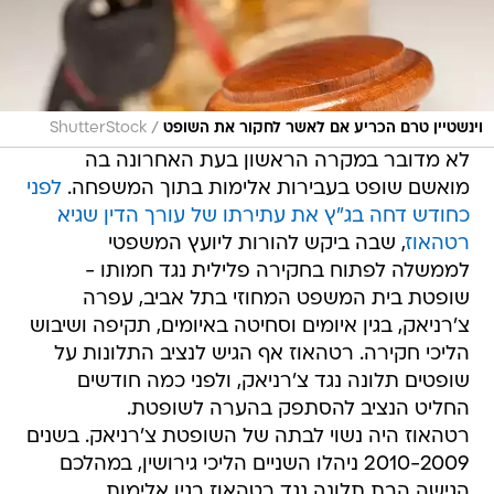
/
וינשטיין טרם הכריע אם לאשר לחקור את השופט
ShutterStock
לא מדובר במקרה הראשון בעת האחרונה בה
מואשם שופט בעבירות אלימות בתוך המשפחה.
לפני
כחודש דחה בג"ץ את עתירתו של עורך הדין שגיא
רטהאוז
, שבה ביקש להורות ליועץ המשפטי
לממשלה לפתוח בחקירה פלילית נגד חמותו -
שופטת בית המשפט המחוזי בתל אביב, עפרה
צ'רניאק, בגין איומים וסחיטה באיומים, תקיפה ושיבוש
הליכי חקירה. רטהאוז אף הגיש לנציב התלונות על
שופטים תלונה נגד צ'רניאק, ולפני כמה חודשים
החליט הנציב להסתפק בהערה לשופטת.
רטהאוז היה נשוי לבתה של השופטת צ'רניאק. בשנים
2010-2009 ניהלו השניים הליכי גירושין, במהלכם
הגישה הבת תלונה נגד רטהאוז בגין אלימות