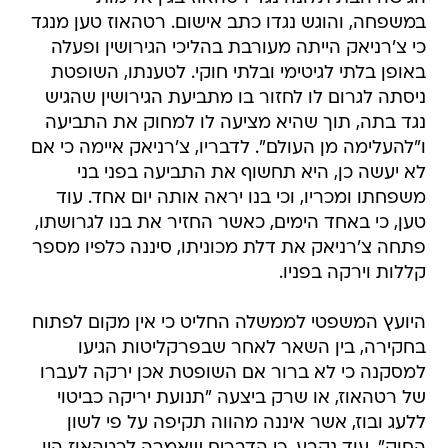
במשפחה, והוגש נגדו כתב אישום. רטהאוז טען מנגד
כי צ'רניאק הייתה מעורבת בהליכי הגירושין ופעלה
באופן בלתי לגיטימי ובלתי חוקי. לטענתו, השופטת
ניסתה לגרום לו לחזור בו מתביעת הגירושין שהגיש
נגד בתה, תוך שהיא מציעה לו למחוק את התביעה
ו"להעלימה מן העולם". לדבריו, צ'רניאק איימה כי אם
לא יעשה כן, היא תחשוף את התביעה בפני בני
משפחתו ומכריו, וכי בנו יראה אותה יום אחד. עוד
טען, כי באחד הימים, כאשר החזיר את בנו לגרושתו,
פתחה צ'רניאק את דלת מכוניתו, סיננה כלפיו מספר
קללות וירקה בפניו.
היועץ המשפטי לממשלה החליט כי אין מקום לפתוח
בחקירה, בין השאר לאחר שבפרקליטות הגיעו
למסקנה כי לא ברור אם השופטת אכן ירקה לעברו
של רטהאוז, או שרק ביצעה "תנועת יריקה כביטוי
ללעג ובוז, אשר איננה מהווה תקיפה על פי לשון