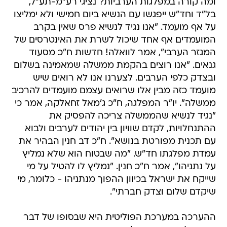
ומה קורה במפלגות הערביות? נציגי רע"מ-תע"ל,
בל"ד וחד"ש ייפגשו עם הנשיא ביום חמישי ולא ימליצו
על אף מועמד. "אנו נגיד לנשיא פרס שאין בקרב
המועמדים אף אחד שיכול לשרת את האינטרסים של
המגזר הערבי", אמר לוואלה! חדשות ח"כ מסעוד
גנאים. "אנו רוצים בהקמת ממשלה שמאמינה בשלום
ובצדק כלפי הערבים. לצערנו אנו לא רואים שיש
מועמד כזה מבין אלו שרואים עצמם מועמדים להרכיב
ממשלה". יו"ר המפלגה, ח"כ ג'מאל זחאלקה, אמר כי
"נגיד לנשיא שהממשלה צריכה להפסיק את
ההתנחלויות, לקדם שוויון בין יהודים לערבים ולבוא
עם תכנית מפורטת בנושא". ח"כ דב חנין הבהיר את
עמדת מפלגתו חד"ש. "מה שבטוח הוא שלא נמליץ
על נתניהו", אמר ח"כ חנין. "נמליץ לו להטיל על מי
שייקח את ישראל בכיוון ההפוך מנתניהו - כלומר, מי
שיקדם שלום וצדק חברתי".
ההערכה במערכת הפוליטית היא שבסופו של דבר