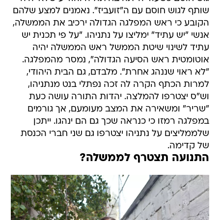
שותף לגוש חוסם עם ה"זועביז". נאמנים למצע שלהם
הקובע כי ראש המפלגה הגדולה ירכיב את הממשלה,
אנשי "יש עתיד" ימליצו על נתניהו. "על פי תכנית יש
עתיד לשינוי שיטת הממשל ראש הממשלה יהיה
אוטומטית ראש הסיעה הגדולה", נמסר מהמפלגה.
"לא ראוי שננהג אחרת". מלבדם, גם הבית היהודי,
למרות הכתף הקרה לה זכה נפתלי בנט מנתניהו,
וש"ס יצטרפו להמלצה. יהדות התורה עושה כעת
"שריר" ומשאירה את המצב מעומעם, אך גורמים
במפלגה רמזו כי כנראה שכך גם הם ינהגו. ייתכן
שלממליצים על נתניהו יצטרפו גם שני חברי הכנסת
של קדימה.
התנועה תצטרף לממשלה?