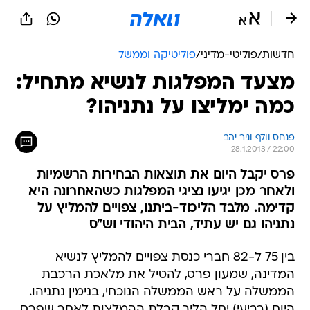
חדשות
/
פוליטי-מדיני
/
פוליטיקה וממשל
מצעד המפלגות לנשיא מתחיל:
כמה ימליצו על נתניהו?
פנחס וולף וניר יהב
28.1.2013 / 22:00
פרס יקבל היום את תוצאות הבחירות הרשמיות
ולאחר מכן יגיעו נציגי המפלגות כשהאחרונה היא
קדימה. מלבד הליכוד-ביתנו, צפויים להמליץ על
נתניהו גם יש עתיד, הבית היהודי וש"ס
בין 75 ל-82 חברי כנסת צפויים להמליץ לנשיא
המדינה, שמעון פרס, להטיל את מלאכת הרכבת
הממשלה על ראש הממשלה הנוכחי, בנימין נתניהו.
היום (רביעי) יחל הליך קבלת ההמלצות לאחר שפרס