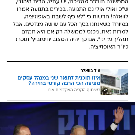
הממשלה תורכב מהליכוד, יש עתיד, הבית היהודי,
ש"ס ואולי אולי גם התנועה. בכירים בתנועה אמרו
לוואלה! חדשות כי "לא כיף לשבת באופוזיציה,
במיוחד כשאנחנו בסך הכל עם שישה מנדטים. אבל
למרות זאת, ניכנס לממשלה רק אם היא תקדם
תהליך מדיני". אם כך יהיה המצב, יחימוביץ' תוכרז
כיו"ר האופוזיציה.
עוד בוואלה
איזו תוכנית לתואר שני במנהל עסקים
מציעה הכי הרבה קורסי בחירה?
בשיתוף הקריה האקדמית אונו