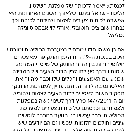
לכנסת); ייאמר לזכותה של מפלגת השלטון,
הליכוד-ישראל ביתנו, שלאורך השנים האחרונות היא
אפשרה לכוחות צעירים לצמוח ולהיבחר לכנסת וכך
נבחרו שוב ציפי חוטובלי, אורלי לוי אבקסיס וגילה
גמליאל.
אם כן משהו חדש מתחיל במערכת הפוליטית ומורגש
היטב בכנסת ה-19. רוח הזמן והתקופה מאפשרים
חילופי דורות בין הדור הוותיק של מייסדי המדינה,
שיטותיו ודרך פעולתו לבין הדור הצעיר של המדינה
שמגיע עם האמצעים והכלים שלו וכבר מהווה את
האלטרנטיבה לדור הקודם. עדיין, למנהיגות הוותיקה
תפקיד חשוב: לאפשר לדור הצעיר לצמוח ולהוביל.
יום ה-14/7/2011 פרץ דרך לשינוי גישה במפלגות
ולצמיחתם וכניסתם של כוחות צעירים למערכת
הפוליטית. כבר עכשיו בני הנוער בחברה לוטשים
עיניים וחולמים חלומות. עכשיו גם הם יודעים שיש
להם לא רק תקווה אלא גם סיכוי. התפקיד של הדור