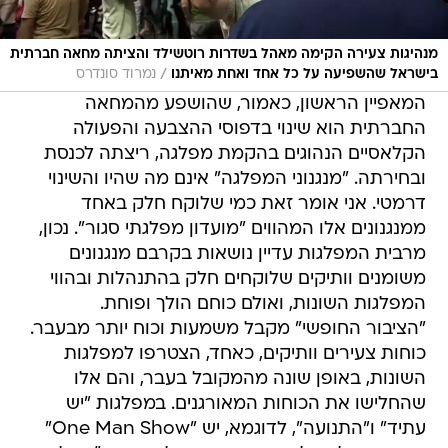
מנהיגות צעירה הקימה מאהל בשדרות רוטשילד והציתה מחאה חברתית
/
בישראל שהשפיעה על כל אחד ואחת מאיתנו
נמרוד סונדרס
המאפיין הראשון, כאמור, שהושפע מהמחאה
החברתית הוא שינוי בדפוסי ההצבעה והפעולה
הקלאסיים הנהוגים בהקמת מפלגה, ריצתה לכנסת
ובחירתה. "מנגנוני המפלגה" אינם מה שהיו והשינוי
דרמטי. אני אומר זאת כמי שלוקח חלק באחד
ממנגנונים אלו המהווים "מועדון מפלגתי סגור". נכון,
מרבית המפלגות עדיין נושאות בקרבם מנגנונים
משומנים וותיקים שלוקחים חלק בהתנהלות ובהווי
המפלגות השונות, ואולם כוחם הולך ופוחת.
"הציבור החופשי" מקבל משמעות וכוח יותר מבעבר.
כוחות צעירים וותיקים, כאחד, הצטרפו למפלגות
השונות, באופן שונה מהמקובל בעבר, והם אלו
שהחלישו את הכוחות המאורגנים. במפלגות "יש
עתיד" ו"התנועה", לדוגמא, יש "One Man Show"