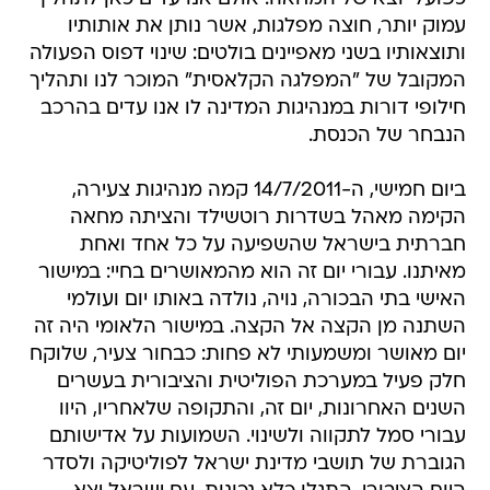
עמוק יותר, חוצה מפלגות, אשר נותן את אותותיו
ותוצאותיו בשני מאפיינים בולטים: שינוי דפוס הפעולה
המקובל של "המפלגה הקלאסית" המוכר לנו ותהליך
חילופי דורות במנהיגות המדינה לו אנו עדים בהרכב
הנבחר של הכנסת.
ביום חמישי, ה-14/7/2011 קמה מנהיגות צעירה,
הקימה מאהל בשדרות רוטשילד והציתה מחאה
חברתית בישראל שהשפיעה על כל אחד ואחת
מאיתנו. עבורי יום זה הוא מהמאושרים בחיי: במישור
האישי בתי הבכורה, נויה, נולדה באותו יום ועולמי
השתנה מן הקצה אל הקצה. במישור הלאומי היה זה
יום מאושר ומשמעותי לא פחות: כבחור צעיר, שלוקח
חלק פעיל במערכת הפוליטית והציבורית בעשרים
השנים האחרונות, יום זה, והתקופה שלאחריו, היוו
עבורי סמל לתקווה ולשינוי. השמועות על אדישותם
הגוברת של תושבי מדינת ישראל לפוליטיקה ולסדר