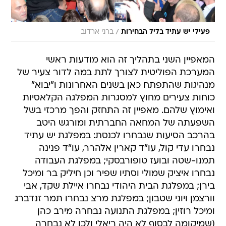
/
פעילי יש עתיד בליל הבחירות
ברני ארדוב
המאפיין השני בתהליך זה הוא מודעות ראשי
המערכת הפוליטית לצורך לתת במה לדור צעיר של
מנהיגות שהתפתח כאן בשנים האחרונות ו"יבוא"
כוחות צעירים מחוץ למסגרות המפלגה הקלאסיות
ואימוץ שלהם. מאפיין זה התחזק והפך מרכזי בשל
השפעתה של המחאה החברתית ומורגש היטב
בהרכב הסיעות שנבחרו לכנסת: במפלגת יש עתיד
נבחרו עדי קול, עו"ד קארין אלהרר, עו"ד פנינה
תמנו-שטה ובועז טופורבסקי; במפלגת העבודה
נבחרו איציק שמולי וסתיו שפיר וכן חיליק בר ומיכל
בירן; במפלגת הבית היהודי נבחרו איילת שקד, אבי
וורצמן ויוני שטבון; במפלגת מרצ נבחרו תמר זנדברג
ומיכל רוזין; במפלגת התנועה נבחרה מירב כהן
(שמיקומה לבסוף לא היה ריאלי ולכן לא נבחרה