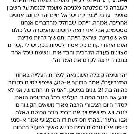
א-סנע (רע"ם-תע"ל), אך מועלם נמנעה מלהתייחס
לעובדה כי מפלגתה מכניסה מועמד לכנסת על חשבון
מועמד ערבי. "במדינת ישראל חיים יהודים וגם אנשים
אחרים", אמרה. "ייתכן שבחלק מהדברים אנחנו
מסכימים, אבל אני רוצה לחשוב שהמטרה של כולם
היא שמדינת ישראל הייתה ותמשיך להיות מדינת
העם היהודי קודם כל. אסור לטעות בכך. יש לי קשרים
מצוינים בעדה הדרוזית והבדואית, ונשמח שכל אחד
בחברה ירצה לקדם את המדינה".
"הרשימה קיבלה הישג נאה, למרות העלייה באחוז
המצביעים", אמר הבוקר א-סנע, שצפוי לסיים בקרוב
כהונה בת 21 שנים במשכן. "אני הייתי החמישי. אני לא
יודע אם הנגב הפסיד. העליתי בכל התקופה הזאת
לסדר היום הציבורי הרבה מאוד נושאים הקשורים
לנגב, ויש מי שימשיך את דרכי: חבר הכנסת טאלב
אבו ערער". בהתייחס לעתידו המקצועי אמר א-סנע
כי פנו אליו גורמים רבים כדי שימשיך לפעול בתחום