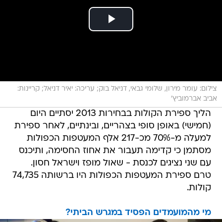
צילום: עומר מירון, שלומי גבאי, דניאל בוק; עריכה: יאיר דניאל; קריינות:
אביב אברמוביץ'
הליך ספירת הקולות בבחירות 2013 יסתיים היום
(חמישי) באופן סופי בצהריים, ובינתיים, לאחר ספירת
למעלה מ-70% מכ-217 אלף המעטפות הכפולות
מסתמן כי קדימה תעבור את אחוז החסימה, ותיכנס
עם שני נציגים לכנסת - שאול מופז וישראל חסון.
טרם ספירת המעטפות הכפולות היו ברשותה 74,735
קולות.
מי מהמועמדים הפסיד במגרש הביתי?