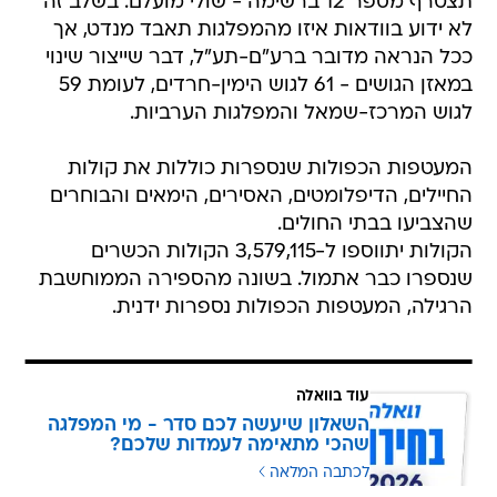
תצטרף מספר 12 ברשימה - שולי מועלם. בשלב זה
לא ידוע בוודאות איזו מהמפלגות תאבד מנדט, אך
ככל הנראה מדובר ברע"ם-תע"ל, דבר שייצור שינוי
במאזן הגושים - 61 לגוש הימין-חרדים, לעומת 59
לגוש המרכז-שמאל והמפלגות הערביות.
המעטפות הכפולות שנספרות כוללות את קולות
החיילים, הדיפלומטים, האסירים, הימאים והבוחרים
שהצביעו בבתי החולים.
הקולות יתווספו ל-3,579,115 הקולות הכשרים
שנספרו כבר אתמול. בשונה מהספירה הממוחשבת
הרגילה, המעטפות הכפולות נספרות ידנית.
עוד בוואלה
השאלון שיעשה לכם סדר - מי המפלגה
שהכי מתאימה לעמדות שלכם?
לכתבה המלאה