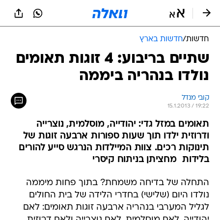
חדשות
/
חדשות בארץ
שתיים בריבוע: 4 זוגות תאומים
נולדו בנהריה ביממה
קובי מנדל
15.1.2013 / 19:22
תאומים במזל גדי: יהודייה, מוסלמית, נוצרייה
ודרוזית ילדו תוך שעות ספורות ארבעה זוגות של
תינוקות רכים. צוות המיילדות הנרגש סייע להורים
בלידות  מחציתן בניתוח קיסרי
התחלה של בדיחה משמחת? בתוך פחות מיממה
נולדו היום (שלישי) בחדרי הלידה של בית החולים
לגליל המערבי בנהריה ארבעה זוגות תאומים: לאם
יהודייה, לאם מוסלמית, לאם נוצרייה ולאם דרוזית.