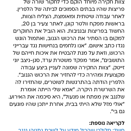
צוות חקירה מיוחד הוקם כדי לחקור שורה של
פריצות שהיו בבתים הסמוכים לביתה של הלפרין.
לאחר עבודה שיטתית ומאומצת, הצליח הצוות,
בראשות מפקח וולטר קוגן, לאתר צעיר בן 20,
החשוד בפריצות ובגניבות. הוא הוביל את החוקרים
למקום בו הסתיר את הרכוש הגנוב, ואתמול הוגש
נגדו כתב אישום. "אנו נלחמים בנחישות נגד עברייני
הרכוש, וזאת על מנת להבטיח את איכות חייהם של
התושבים", אמר מפקד משטרת ערד, סגן-ניצב יוני
זייטק. "צוות החקירה שמונה לעניין ביצע עבודה
מקצועית ומהירה כדי להחזיר את הרכוש הגנוב".
הלפרין הודתה בהתרגשות לשוטרים, שהחזירו לה
את השרשרת היקרה. "אמא שלי הייתה אומרת
שלגנב אין מפתח או מנעול", היא סיכמה את האירוע.
"אולי מזל שלא הייתי בבית, אחרת ייתכן שהיו פוגעים
גם בי".
לקריאה נוספת:
חשד: סלולרי שהכיל מידע על לשכת נתניהו נגנב