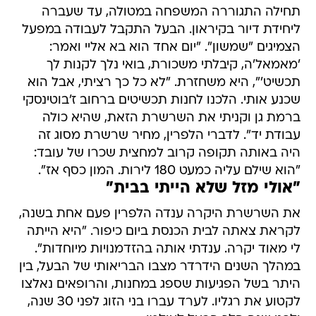
תחילה התגוררה המשפחה במטולה, עד שעברה
ליחידת דיור בקיראון. הבעל התקבל לעבודה במפעל
הצמיגים "שמשון". "יום אחד הוא בא אליי ואמר:
'מאמאל'ה, קיבלתי משכורת, בואי נלך לקנות לך
תכשיט'", היא משחזרת. "לא כל כך רציתי, אבל הוא
שכנע אותי. הלכנו לחנות תכשיטים ברחוב ז'בוטינסקי
ברמת גן וקניתי את השרשרת הזאת, שהיא כולה
עבודת יד". לדברי הלפרין, מחיר שרשרת מסוג זה
היה באותה תקופה קרוב למחצית שכרו של עובד:
"הוא שילם עליה כמעט 180 לירות. המון כסף אז".
"אולי מזל שלא הייתי בבית"
את השרשרת היקרה ענדה הלפרין פעם אחת בשנה,
לקראת צאתה לבית הכנסת ביום כיפור. "היא הייתה
לי מאוד יקרה. ענדתי אותה בהזדמנויות מיוחדות".
במהלך השנים הידרדר מצבו הבריאותי של הבעל, בין
היתר בשל הפגיעות שספג במחנות, והרופאים נאלצו
לקטוע את רגליו. לערד עברו בני הזוג לפני 30 שנה,