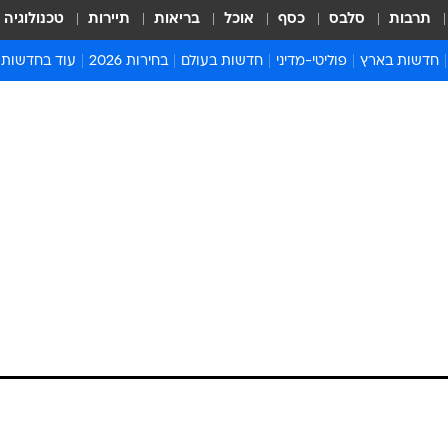
תרבות
סלבס
כסף
אוכל
בריאות
תיירות
טכנולוגיה
חדשות בארץ
פוליטי-מדיני
חדשות בעולם
בחירות 2026
עוד בחדשות
אירועים בארץ
פוליטיקה וממשל
המזרח התיכון
דעות ופרשנויו
חדשות פלילים ומשפט
יחסי חוץ
אירופה
סרי ושלזינגר
חינוך
אמריקה
פרויקטים מיוח
ישראלים בחו"ל
אסיה והפסיפיק
אסור לפספס
בריאות
אפריקה
מדע וסביבה
חברה ורווחה
הנחיות פיקוד 
ארכיון מדורים
זמני כניסת ש
לוח חופשות וח
לוח שנה
חדשות יהדות
חדשות המשפ