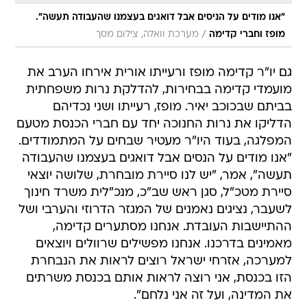
"אנו מודים על הניסים אבל דואגים בעצמנו שהעבודה תעשה".
/
מופז וחברי קדימה
מערכת וואלה, צילום מסך
גם יו"ר קדימה מופז ורעייתו אורית אירחו הערב את
מועמדי קדימה בבחירות, להדלקת נרות משפחתית
בביתם שבכוכב יאיר. מופז, רעייתו ושני נכדיהם
הדליקו את נרות החנוכה יחד עם חברי הכנסת מטעם
המפלגה, בעוד היו"ר מעטיר שבחים על המתמודדים.
"אנו מודים על הנסים אבל דואגים בעצמנו שהעבודה
תעשה", אמר, "יש לנו סיירת מובחרת, שלושה יוצאי
סיירת מטכ"ל, סגן ראש שב"כ, מנכ"לית משרד חינוך
לשעבר, נציגים נאמנים של המגזר הדרוזי והערבי ושל
ההתיישבות העובדת. אנחנו מסתערים קדימה,
מאמינים בדרכנו. אנחנו מפשילים שרוולים ויוצאים
למערכה, אזרחי ישראל רוצים לראות את הנבחרת
הזו בכנסת, אני רוצה לראות אותם בכנסת משרתים
את המדינה, ועל זה אני נלחם".