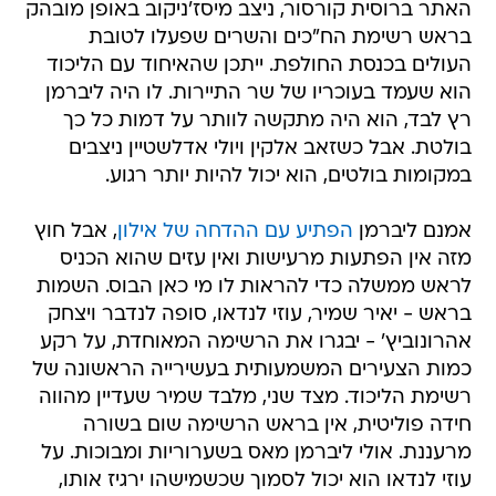
האתר ברוסית קורסור, ניצב מיסז'ניקוב באופן מובהק
בראש רשימת הח"כים והשרים שפעלו לטובת
העולים בכנסת החולפת. ייתכן שהאיחוד עם הליכוד
הוא שעמד בעוכריו של שר התיירות. לו היה ליברמן
רץ לבד, הוא היה מתקשה לוותר על דמות כל כך
בולטת. אבל כשזאב אלקין ויולי אדלשטיין ניצבים
במקומות בולטים, הוא יכול להיות יותר רגוע.
אמנם ליברמן
הפתיע עם ההדחה של אילון
, אבל חוץ
מזה אין הפתעות מרעישות ואין עזים שהוא הכניס
לראש ממשלה כדי להראות לו מי כאן הבוס. השמות
בראש - יאיר שמיר, עוזי לנדאו, סופה לנדבר ויצחק
אהרונוביץ' - יבגרו את הרשימה המאוחדת, על רקע
כמות הצעירים המשמעותית בעשירייה הראשונה של
רשימת הליכוד. מצד שני, מלבד שמיר שעדיין מהווה
חידה פוליטית, אין בראש הרשימה שום בשורה
מרעננת. אולי ליברמן מאס בשערוריות ומבוכות. על
עוזי לנדאו הוא יכול לסמוך שכשמישהו ירגיז אותו,