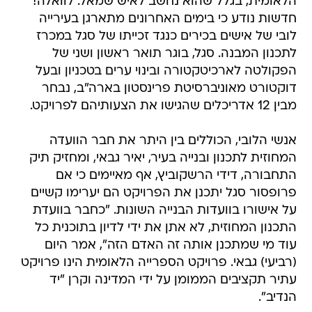
הלאומית, בגלל שהוא נחשב לאיש שמאל. לוואלה!
חדשות נודע כי בימים האחרונים מתארגן בעירייה
לובי של אישים בכירים כנגד זכייתו של סגל במכרז
לתכנון המבנה. סגל, בוגר תואר ראשון ושני של
הפקולטה לארכיטקטורה ובינוי ערים בטכניון ובעל
דוקטורט מאוניברסיטת פרינסטון בארה"ב, נבחר
מבין 12 אדריכלים שהגישו את הצעותיהם לפרויקט.
אנשי הלובי, הכוללים בין היתר את חבר הוועדה
המחוזית לתכנון ובנייה בעיר, יאיר גבאי, ומחזיק תיק
התחבורה, דידי הרשקוביץ, אף מאיימים כי אם
פרופסור סגל יתכנן את הפרויקט הם יערימו קשיים
על אישורו בוועדות הבנייה השונות. "כחבר בוועדת
התכנון המחוזית, לא אתן את ידי לדיון בתוכנית כל
עוד מי שמתכנן אותה זה האדם הזה", אמר היום
(רביעי) גבאי. פרויקט הספרייה הלאומית הינו פרויקט
עתיר תקציבים הממומן על ידי המדינה וקרן "יד
הנדיב".