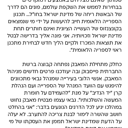
שמתוך שאינם מצליחים באמצעים דמוקרטיים
בבחירות לממש את השקפת עולמם, פונים הם לדרך
של הבאשת ריחה של מדינת ישראל בחו"ל... תכנון
הספרייה הלאומית חייב להיעשות על ידי מי שנמצאים
בקונצנזוס של העשייה הציונית ואינם חותרים תחת
מדינת ישראל וזכויותיה. אני פונה אליך בדרישה לבטל
את תוצאות המכרז ולקיים הליך חדש לבחירת מתכנן
ראוי לספריה הלאומית".
כחלק מתחילת המאבק נפתחה קבוצה ברשת
החברתית פייסבוק ובה יעודכנו פרטים חדשים מניהול
המאבק. אנשי הלובי בעירייה שמנהל גבאי מתכוונים
להיפגש עם הוועד המנהל של הספרייה ועם הנהלת
קרן "יד הנדיב" על מנת "להעמידם על חומרת
המעשה והשלכותיו". גבאי עצמו מבטיח מאבק נחוש
במהלכו יגיע לכל הדרגים הנוגעים בדבר: "אני בהחלט
חושב שהשרה לימור לבנת צריכה להתערב. לא יעלה
על הדעת שמדינת ישראל תממן את העסקתו של מי